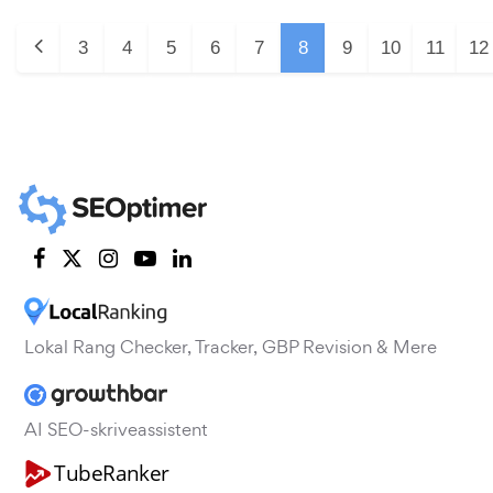
3
4
5
6
7
8
9
10
11
12
Lokal Rang Checker, Tracker, GBP Revision & Mere
AI SEO-skriveassistent