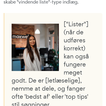
skabe "vindende liste"-type indlæg.
["Lister"]
(når de
udføres
korrekt)
kan også
fungere
meget
godt. De er [letlæselige],
nemme at dele, og fanger
ofte 'bedst af' eller 'top tips'
stil søgninger.