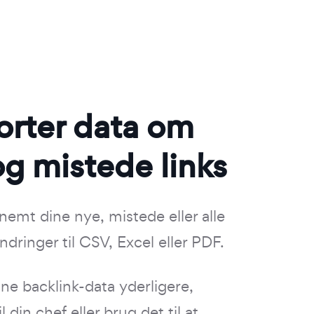
orter data om
g mistede links
emt dine nye, mistede eller alle
dringer til CSV, Excel eller PDF.
ne backlink-data yderligere,
l din chef eller brug det til at