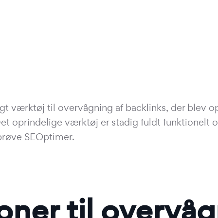
t værktøj til overvågning af backlinks, der blev o
t oprindelige værktøj er stadig fuldt funktionelt 
t prøve SEOptimer.
oner til overvåg