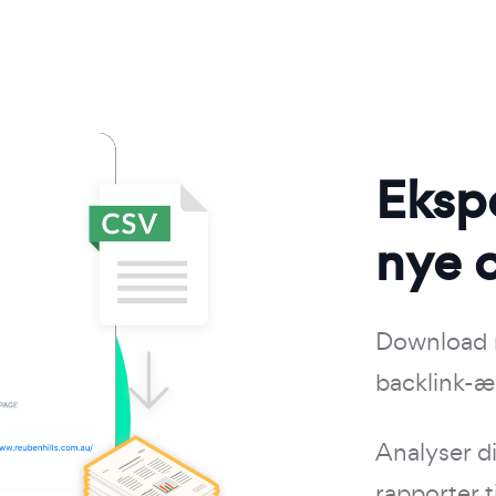
Eksp
nye o
Download n
backlink-æn
Analyser di
rapporter ti