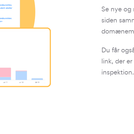
Se nye og m
siden samm
domænemå
Du får også
link, der er
inspektion.