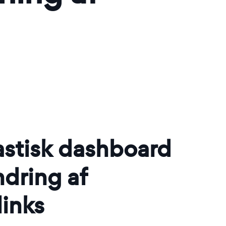
astisk dashboard
ndring af
links