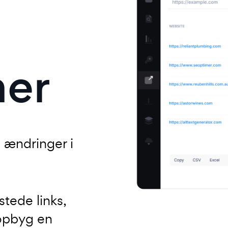
er
e ændringer i
tede links,
opbyg en