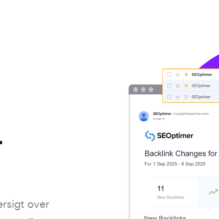
-
rsigt over