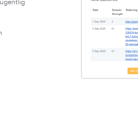
ugentlig
n