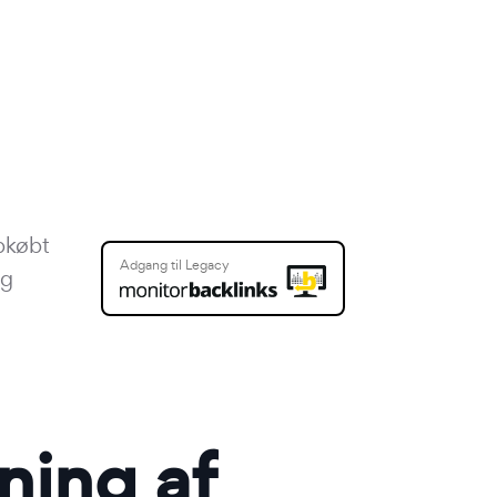
pkøbt
Adgang til Legacy
og
ning af