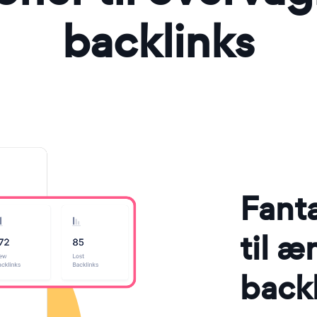
backlinks
Fant
til æ
back