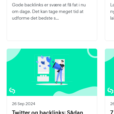
Gode backlinks er svære at få fat i nu
La
om dage. Det kan tage meget tid at
n
udforme det bedste s...
l
26 Sep 2024
2
Twitter og backlinks: Sådan
7