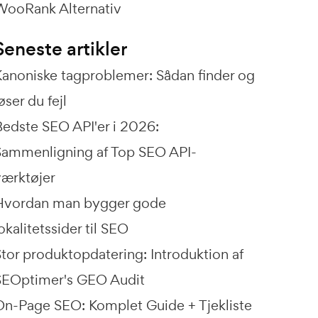
WooRank Alternativ
Seneste artikler
Kanoniske tagproblemer: Sådan finder og
øser du fejl
Bedste SEO API'er i 2026:
Sammenligning af Top SEO API-
værktøjer
Hvordan man bygger gode
okalitetssider til SEO
Stor produktopdatering: Introduktion af
SEOptimer's GEO Audit
On-Page SEO: Komplet Guide + Tjekliste