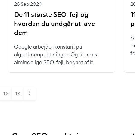
26 Sep 2024
2
De 11 største SEO-fejl og
1
hvordan du undgår at lave
p
dem
A
m
Google arbejder konstant på
f
algoritmeopdateringer. Og de mest
almindelige SEO-fejl, begået af b...
13
14