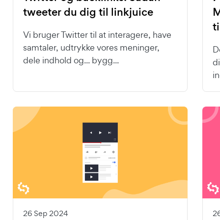
tweeter du dig til linkjuice
M
t
Vi bruger Twitter til at interagere, have
samtaler, udtrykke vores meninger,
D
dele indhold og... bygg...
d
i
26 Sep 2024
2