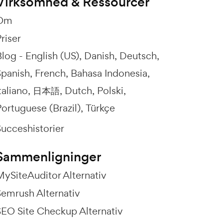
Virksomhed & Ressourcer
Om
riser
Blog -
English (US)
Danish
Deutsch
Spanish
French
Bahasa Indonesia
taliano
日本語
Dutch
Polski
ortuguese (Brazil)
Türkçe
Succeshistorier
Sammenligninger
MySiteAuditor Alternativ
Semrush Alternativ
SEO Site Checkup Alternativ