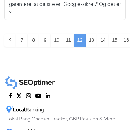
garantere, at dit site er "Google-sikret." Og det er
v...
7
8
9
10
11
12
13
14
15
16
Lokal Rang Checker, Tracker, GBP Revision & Mere