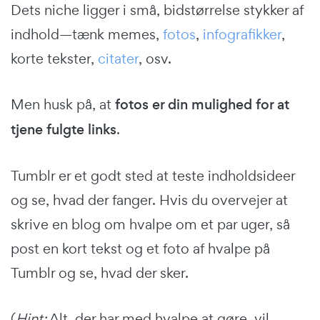
Dets niche ligger i små, bidstørrelse stykker af
indhold—tænk memes,
fotos
,
infografikker
,
korte tekster,
citater
, osv.
Men husk på, at
fotos er din mulighed for at
tjene fulgte links
.
Tumblr er et godt sted at teste indholdsideer
og se, hvad der fanger. Hvis du overvejer at
skrive en blog om hvalpe om et par uger, så
post en kort tekst og et foto af hvalpe på
Tumblr og se, hvad der sker.
(
Hint:
Alt, der har med hvalpe at gøre, vil