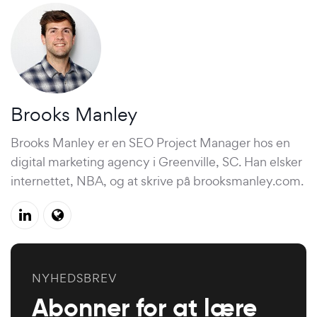
Brooks Manley
Brooks Manley er en SEO Project Manager hos en
digital marketing agency i Greenville, SC
. Han elsker
internettet, NBA, og at skrive på
brooksmanley.com
.
NYHEDSBREV
Abonner for at lære