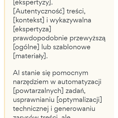
[ekspertyzy].
[Autentyczność] treści,
[kontekst] i wykazywalna
[ekspertyza]
prawdopodobnie przewyższą
[ogólne] lub szablonowe
[materiały].
AI stanie się pomocnym
narzędziem w automatyzacji
[powtarzalnych] zadań,
usprawnianiu [optymalizacji]
technicznej i generowaniu
zarysów treści, ale