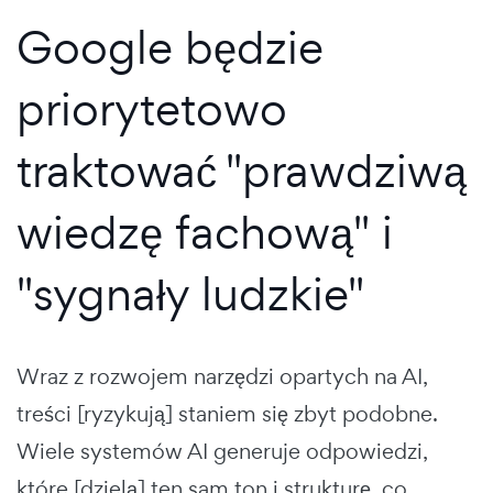
Google będzie
priorytetowo
traktować "prawdziwą
wiedzę fachową" i
"sygnały ludzkie"
Wraz z rozwojem narzędzi opartych na AI,
treści [ryzykują] staniem się zbyt podobne.
Wiele systemów AI generuje odpowiedzi,
które [dzielą] ten sam ton i strukturę, co