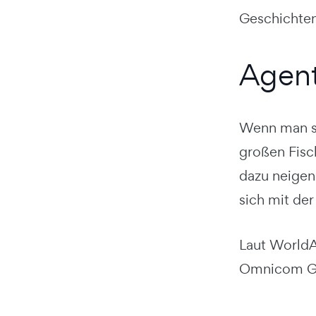
Geschichten 
Agent
Wenn man si
großen Fisch
dazu neigen,
sich mit de
Laut WorldA
Omnicom Gr