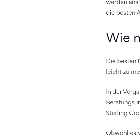
werden analy
die besten 
Wie m
Die besten N
leicht zu me
In der Verg
Beratungsun
Sterling Co
Obwohl es vi