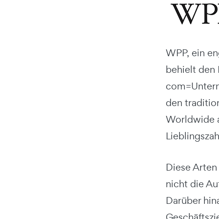
WPP, ein en
behielt den
com=Unterne
den traditio
Worldwide a
Lieblingszah
Diese Arten
nicht die A
Darüber hina
Geschäftszi