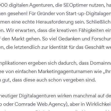
000 digitalen Agenturen, die SEOptimer nutzen, hab
n gesehen! Für Gründer von Start-up-Digitalage
amen eine echte Herausforderung sein. Schließlich 
. Wir erwarten, dass die kreativen Fähigkeiten ein
f den Markt gehen. So viel Gedanken und Forschun
n, die letztendlich zur Identität für das Geschäft w
plikationen ergeben sich dadurch, dass Domainna
ee von einfachen Marketingagenturnamen wie „Ihre 
 gut, dass diese auch schon vergeben sind.
eutiger Digitalagenturen wirken manchmal auf den 
o oder Comrade Web Agency), aber in Wirklichkeit s