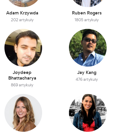
Adam Krzywda
Ruben Rogers
202 artykuły
1805 artykuły
Joydeep
Jay Kang
Bhattacharya
476 artykuły
869 artykuły