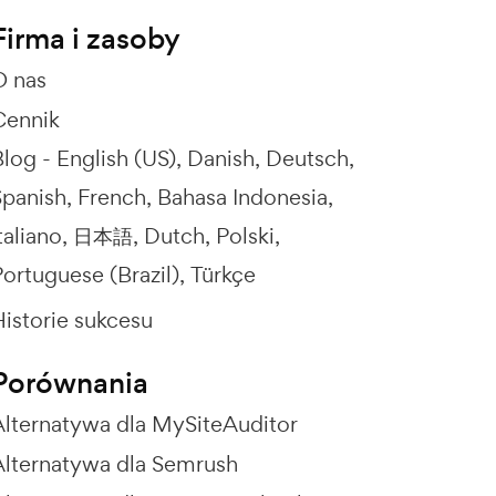
Firma i zasoby
O nas
Cennik
Blog -
English (US)
Danish
Deutsch
Spanish
French
Bahasa Indonesia
taliano
日本語
Dutch
Polski
ortuguese (Brazil)
Türkçe
Historie sukcesu
Porównania
Alternatywa dla MySiteAuditor
Alternatywa dla Semrush