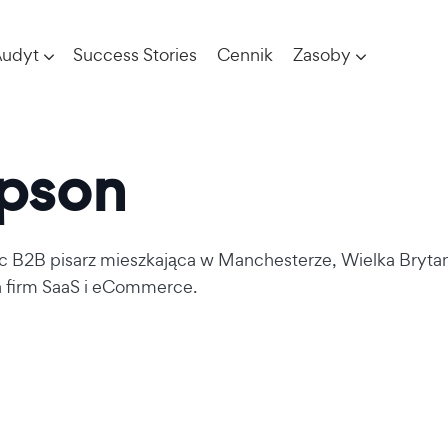
udyt
Success Stories
Cennik
Zasoby
opson
c B2B pisarz
mieszkająca w Manchesterze, Wielka Brytania
a firm SaaS i eCommerce.