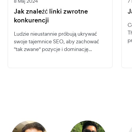
8 Maj 2024
7
Jak znaleźć linki zwrotne
J
konkurencji
C
T
Ludzie nieustannie próbują ukrywać
pr
swoje tajemnice SEO, aby zachować
"tak zwane" pozycje i dominację...