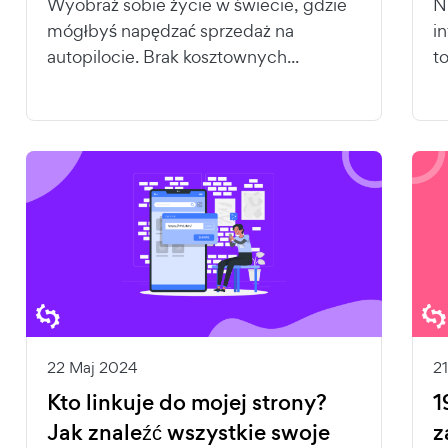
Wyobraź sobie życie w świecie, gdzie
N
mógłbyś napędzać sprzedaż na
i
autopilocie. Brak kosztownych...
t
22 Maj 2024
2
Kto linkuje do mojej strony?
1
Jak znaleźć wszystkie swoje
z