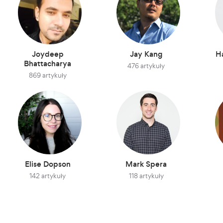
Joydeep
Jay Kang
H
Bhattacharya
476 artykuły
869 artykuły
Elise Dopson
Mark Spera
142 artykuły
118 artykuły