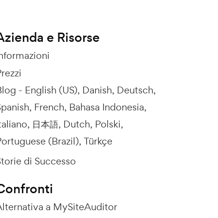
Azienda e Risorse
Informazioni
rezzi
Blog -
English (US)
Danish
Deutsch
Spanish
French
Bahasa Indonesia
taliano
日本語
Dutch
Polski
ortuguese (Brazil)
Türkçe
Storie di Successo
Confronti
Alternativa a MySiteAuditor