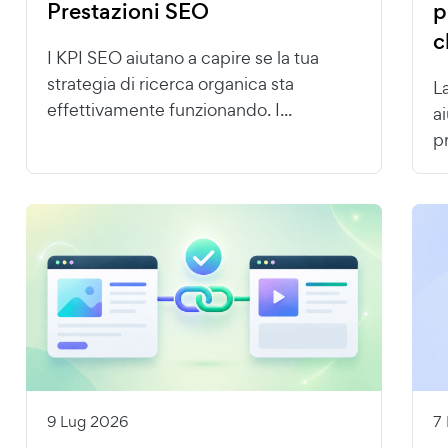
Prestazioni SEO
p
c
I KPI SEO aiutano a capire se la tua
strategia di ricerca organica sta
L
effettivamente funzionando. I...
ai
pr
9 Lug 2026
7