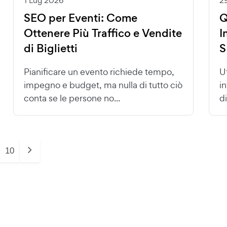
1 Lug 2026
2
SEO per Eventi: Come
Q
Ottenere Più Traffico e Vendite
I
di Biglietti
S
Pianificare un evento richiede tempo,
U
impegno e budget, ma nulla di tutto ciò
i
conta se le persone no...
di
10