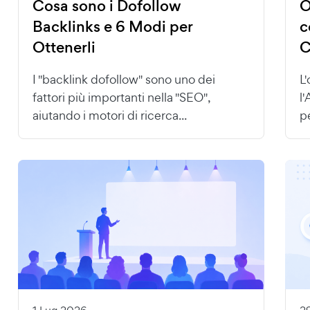
Cosa sono i Dofollow
O
Backlinks e 6 Modi per
c
Ottenerli
C
I "backlink dofollow" sono uno dei
L
fattori più importanti nella "SEO",
l'
aiutando i motori di ricerca...
pe