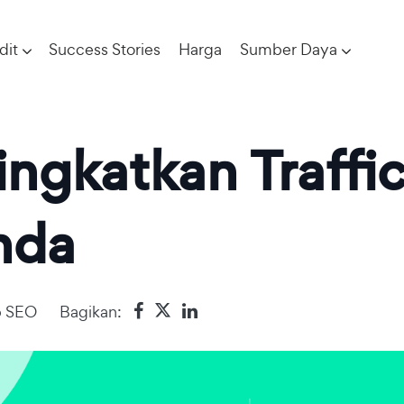
dit
Success Stories
Harga
Sumber Daya
ngkatkan Traffi
nda
p SEO
Bagikan: