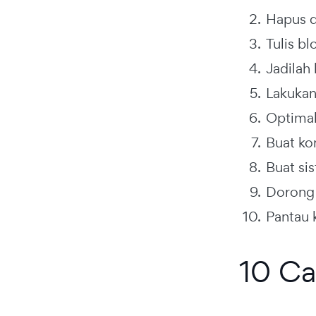
Hapus d
Tulis b
Jadilah 
Lakukan
Optimal
Buat kon
Buat si
Dorong 
Pantau 
10 Ca