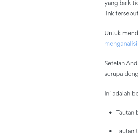
yang baik ti
link tersebut
Untuk menda
menganalisi
Setelah And
serupa deng
Ini adalah b
Tautan b
Tautan t