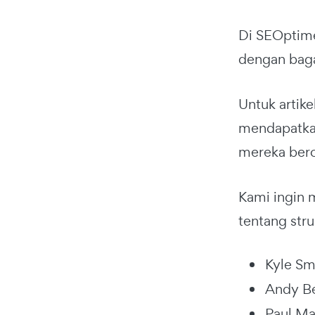
Di SEOptime
dengan baga
Untuk artike
mendapatkan
mereka bero
Kami ingin 
tentang str
Kyle Sm
Andy Be
Paul Ma