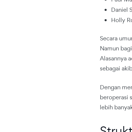
Daniel 
Holly Ro
Secara umum
Namun bagi 
Alasannya a
sebagai aki
Dengan mene
beroperasi 
lebih banya
Struk