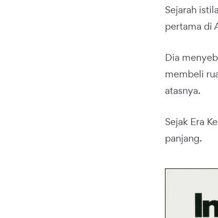
Sejarah isti
pertama di 
Dia menyebu
membeli rua
atasnya.
Sejak Era K
panjang.