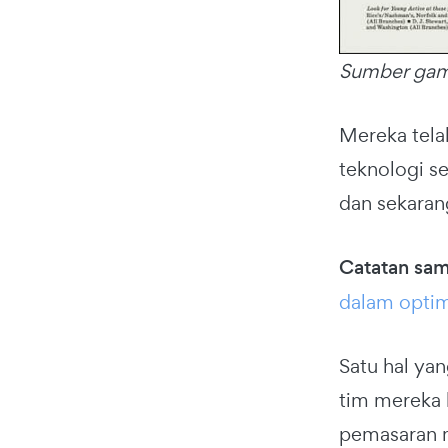
Sumber ga
Mereka tela
teknologi s
dan sekaran
Catatan sa
dalam optim
Satu hal ya
tim mereka 
pemasaran m