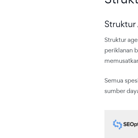
Struktur
Struktur ag
periklanan 
memusatkan 
Semua spesia
sumber daya