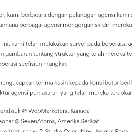
r, kami berbicara dengan pelanggan agensi kami
imana berbagai agensi mengorganisir diri mereka k
l ini, kami telah melakukan survei pada beberapa a
 gambaran tentang struktur yang telah mereka t
perasi seefisien mungkin.
mengucapkan terima kasih kepada kontributor berik
uktur agensi pemasaran yang telah mereka terapka
endziuk @ WebMarketers, Kanada
ohar @ SevenAtoms, Amerika Serikat
rio Vratusha @ D Studio Consulting, Inggris Raya