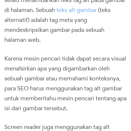
di halaman. Sebuah
teks alt gambar
(teks
alternatif) adalah tag meta yang
mendeskripsikan gambar pada sebuah
halaman web.
Karena mesin pencari tidak dapat secara visual
menafsirkan apa yang digambarkan oleh
sebuah gambar atau memahami konteksnya,
para SEO harus menggunakan tag alt gambar
untuk memberitahu mesin pencari tentang apa
isi dari gambar tersebut.
Screen reader juga menggunakan tag alt