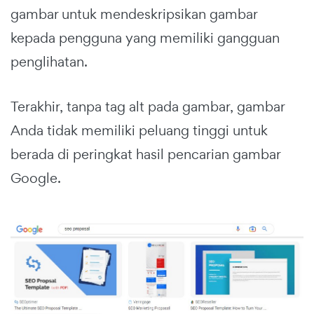
gambar untuk mendeskripsikan gambar
kepada pengguna yang memiliki gangguan
penglihatan.
Terakhir, tanpa tag alt pada gambar, gambar
Anda tidak memiliki peluang tinggi untuk
berada di peringkat hasil pencarian gambar
Google.