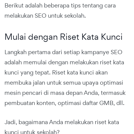
Berikut adalah beberapa tips tentang cara
melakukan SEO untuk sekolah.
Mulai dengan Riset Kata Kunci
Langkah pertama dari setiap kampanye SEO
adalah memulai dengan melakukan riset kata
kunci yang tepat. Riset kata kunci akan
membuka jalan untuk semua upaya optimasi
mesin pencari di masa depan Anda, termasuk
pembuatan konten, optimasi daftar GMB, dll.
Jadi, bagaimana Anda melakukan riset kata
kunci untuk sekolah?