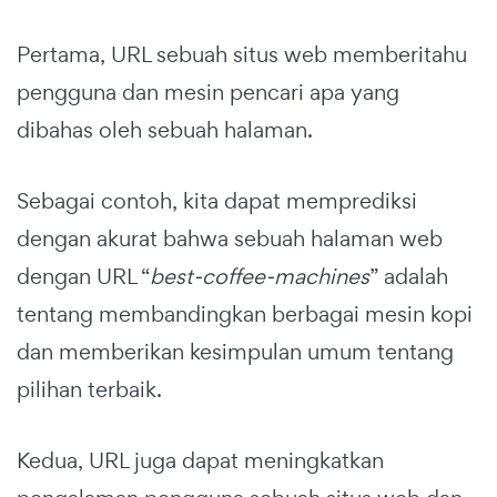
Pertama, URL sebuah situs web memberitahu
pengguna dan mesin pencari apa yang
dibahas oleh sebuah halaman.
Sebagai contoh, kita dapat memprediksi
dengan akurat bahwa sebuah halaman web
dengan URL “
best-coffee-machines
” adalah
tentang membandingkan berbagai mesin kopi
dan memberikan kesimpulan umum tentang
pilihan terbaik.
Kedua, URL juga dapat meningkatkan