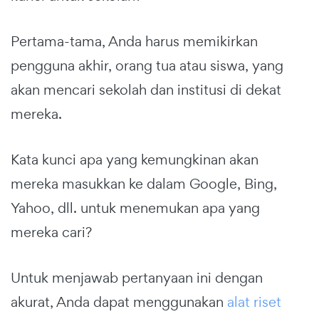
Pertama-tama, Anda harus memikirkan
pengguna akhir, orang tua atau siswa, yang
akan mencari sekolah dan institusi di dekat
mereka.
Kata kunci apa yang kemungkinan akan
mereka masukkan ke dalam Google, Bing,
Yahoo, dll. untuk menemukan apa yang
mereka cari?
Untuk menjawab pertanyaan ini dengan
akurat, Anda dapat menggunakan
alat riset