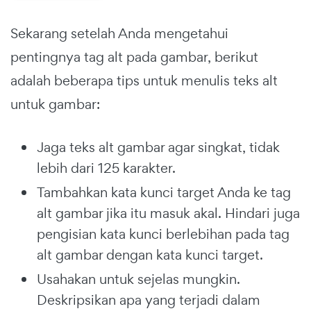
Sekarang setelah Anda mengetahui
pentingnya tag alt pada gambar, berikut
adalah beberapa tips untuk menulis teks alt
untuk gambar:
Jaga teks alt gambar agar singkat, tidak
lebih dari 125 karakter.
Tambahkan kata kunci target Anda ke tag
alt gambar jika itu masuk akal. Hindari juga
pengisian kata kunci berlebihan pada tag
alt gambar dengan kata kunci target.
Usahakan untuk sejelas mungkin.
Deskripsikan apa yang terjadi dalam