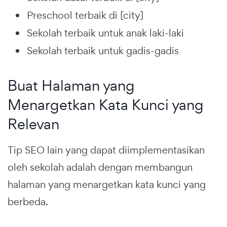
Preschool terbaik di [city]
Sekolah terbaik untuk anak laki-laki
Sekolah terbaik untuk gadis-gadis
Buat Halaman yang
Menargetkan Kata Kunci yang
Relevan
Tip SEO lain yang dapat diimplementasikan
oleh sekolah adalah dengan membangun
halaman yang menargetkan kata kunci yang
berbeda.