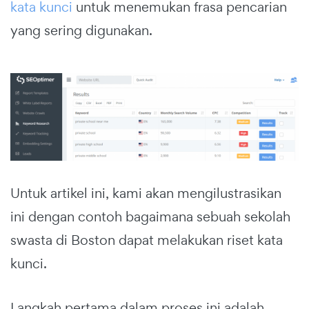
kata kunci
untuk menemukan frasa pencarian
yang sering digunakan.
Untuk artikel ini, kami akan mengilustrasikan
ini dengan contoh bagaimana sebuah sekolah
swasta di Boston dapat melakukan riset kata
kunci.
Langkah pertama dalam proses ini adalah