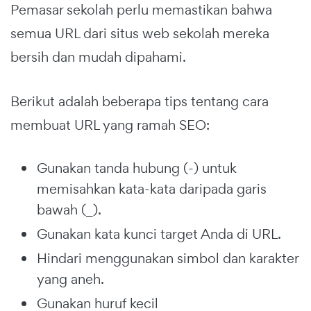
Pemasar sekolah perlu memastikan bahwa
semua URL dari situs web sekolah mereka
bersih dan mudah dipahami.
Berikut adalah beberapa tips tentang cara
membuat URL yang ramah SEO:
Gunakan tanda hubung (-) untuk
memisahkan kata-kata daripada garis
bawah (_).
Gunakan kata kunci target Anda di URL.
Hindari menggunakan simbol dan karakter
yang aneh.
Gunakan huruf kecil