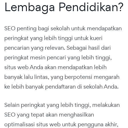
Lembaga Pendidikan?
SEO penting bagi sekolah untuk mendapatkan
peringkat yang lebih tinggi untuk kueri
pencarian yang relevan. Sebagai hasil dari
peringkat mesin pencari yang lebih tinggi,
situs web Anda akan mendapatkan lebih
banyak lalu lintas, yang berpotensi mengarah
ke lebih banyak pendaftaran di sekolah Anda.
Selain peringkat yang lebih tinggi, melakukan
SEO yang tepat akan menghasilkan
optimalisasi situs web untuk pengguna akhir,