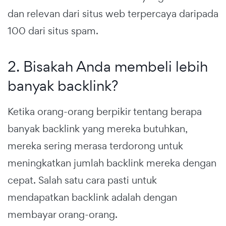
dan relevan dari situs web terpercaya daripada
100 dari situs spam.
2. Bisakah Anda membeli lebih
banyak backlink?
Ketika orang-orang berpikir tentang berapa
banyak backlink yang mereka butuhkan,
mereka sering merasa terdorong untuk
meningkatkan jumlah backlink mereka dengan
cepat. Salah satu cara pasti untuk
mendapatkan backlink adalah dengan
membayar orang-orang.