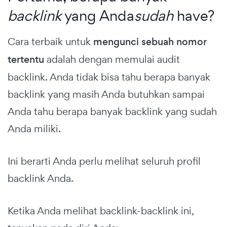
backlink
yang Anda
sudah
have?
Cara terbaik untuk
mengunci sebuah nomor
tertentu
adalah dengan memulai audit
backlink. Anda tidak bisa tahu berapa banyak
backlink yang masih Anda butuhkan sampai
Anda tahu berapa banyak backlink yang sudah
Anda miliki.
Ini berarti Anda perlu melihat seluruh profil
backlink Anda.
Ketika Anda melihat backlink-backlink ini,