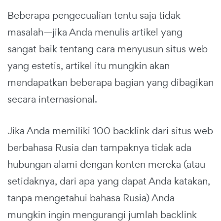
Beberapa pengecualian tentu saja tidak
masalah—jika Anda menulis artikel yang
sangat baik tentang cara menyusun situs web
yang estetis, artikel itu mungkin akan
mendapatkan beberapa bagian yang dibagikan
secara internasional.
Jika Anda memiliki 100 backlink dari situs web
berbahasa Rusia dan tampaknya tidak ada
hubungan alami dengan konten mereka (atau
setidaknya, dari apa yang dapat Anda katakan,
tanpa mengetahui bahasa Rusia) Anda
mungkin ingin mengurangi jumlah backlink