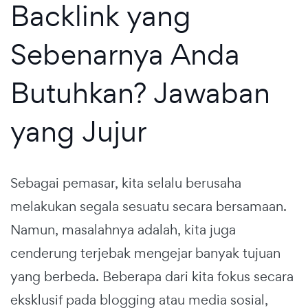
Backlink yang
Sebenarnya Anda
Butuhkan? Jawaban
yang Jujur
Sebagai pemasar, kita selalu berusaha
melakukan segala sesuatu secara bersamaan.
Namun, masalahnya adalah, kita juga
cenderung terjebak mengejar banyak tujuan
yang berbeda. Beberapa dari kita fokus secara
eksklusif pada blogging atau media sosial,