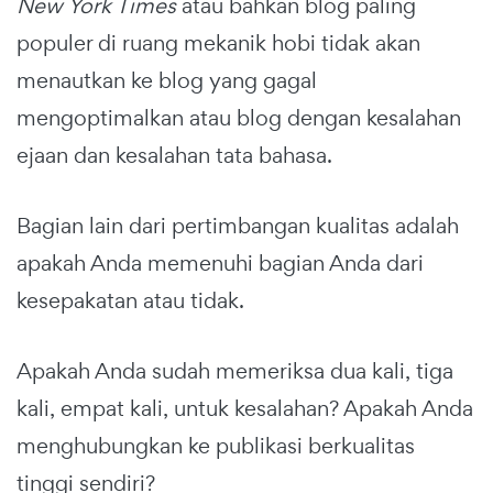
New York Times
atau bahkan blog paling
populer di ruang mekanik hobi tidak akan
menautkan ke blog yang gagal
mengoptimalkan atau blog dengan kesalahan
ejaan dan kesalahan tata bahasa.
Bagian lain dari pertimbangan kualitas adalah
apakah Anda memenuhi bagian Anda dari
kesepakatan atau tidak.
Apakah Anda sudah memeriksa dua kali, tiga
kali, empat kali, untuk kesalahan? Apakah Anda
menghubungkan ke publikasi berkualitas
tinggi sendiri?