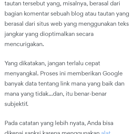
tautan tersebut yang, misalnya, berasal dari
bagian komentar sebuah blog atau tautan yang
berasal dari situs web yang menggunakan teks
jangkar yang dioptimalkan secara
mencurigakan.
Yang dikatakan, jangan terlalu cepat
menyangkal. Proses ini memberikan Google
banyak data tentang link mana yang baik dan
mana yang tidak...dan, itu benar-benar
subjektif.
Pada catatan yang lebih nyata, Anda bisa
dikenai sanksi karena menggunakan
alat