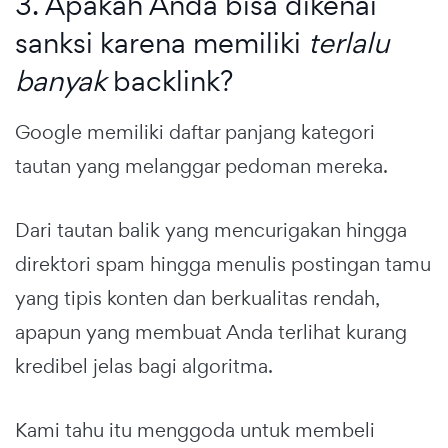
3. Apakah Anda bisa dikenai
sanksi karena memiliki
terlalu
banyak
backlink?
Google memiliki daftar panjang kategori
tautan yang melanggar pedoman mereka.
Dari tautan balik yang mencurigakan hingga
direktori spam hingga menulis postingan tamu
yang tipis konten dan berkualitas rendah,
apapun yang membuat Anda terlihat kurang
kredibel jelas bagi algoritma.
Kami tahu itu menggoda untuk membeli