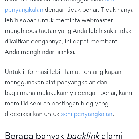
penyangkalan
dengan tidak benar. Tidak hanya
lebih sopan untuk meminta webmaster
menghapus tautan yang Anda lebih suka tidak
dikaitkan dengannya, ini dapat membantu
Anda menghindari sanksi.
Untuk informasi lebih lanjut tentang kapan
menggunakan alat penyangkalan dan
bagaimana melakukannya dengan benar, kami
memiliki sebuah postingan blog yang
didedikasikan untuk
seni penyangkalan
.
Berapa banyak
backlink
alami