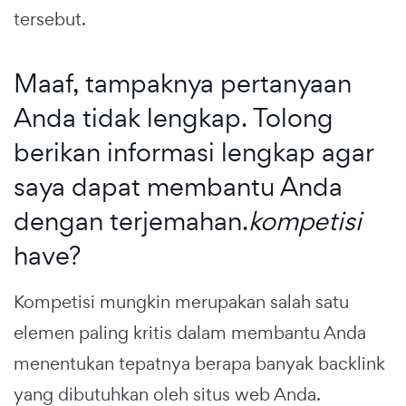
tersebut.
Maaf, tampaknya pertanyaan
Anda tidak lengkap. Tolong
berikan informasi lengkap agar
saya dapat membantu Anda
dengan terjemahan.
kompetisi
have?
Kompetisi mungkin merupakan salah satu
elemen paling kritis dalam membantu Anda
menentukan tepatnya berapa banyak backlink
yang dibutuhkan oleh situs web Anda.