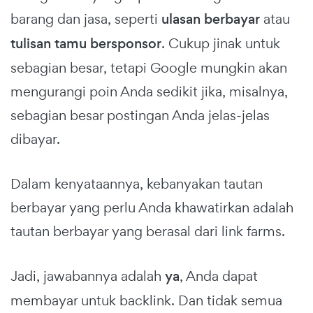
barang dan jasa, seperti
ulasan berbayar
atau
tulisan tamu bersponsor
. Cukup jinak untuk
sebagian besar, tetapi Google mungkin akan
mengurangi poin Anda sedikit jika, misalnya,
sebagian besar postingan Anda jelas-jelas
dibayar.
Dalam kenyataannya, kebanyakan tautan
berbayar yang perlu Anda khawatirkan adalah
tautan berbayar yang berasal dari link farms.
Jadi, jawabannya adalah
ya
, Anda dapat
membayar untuk backlink. Dan tidak semua