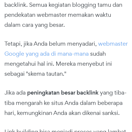
backlink. Semua kegiatan blogging tamu dan
pendekatan webmaster memakan waktu
dalam cara yang besar.
Tetapi, jika Anda belum menyadari,
webmaster
Google yang ada di mana-mana
sudah
mengetahui hal ini. Mereka menyebut ini
sebagai "skema tautan."
Jika ada
peningkatan besar backlink
yang tiba-
tiba mengarah ke situs Anda dalam beberapa
hari, kemungkinan Anda akan dikenai sanksi.
Link building bisa menjadi proses yang lambat,