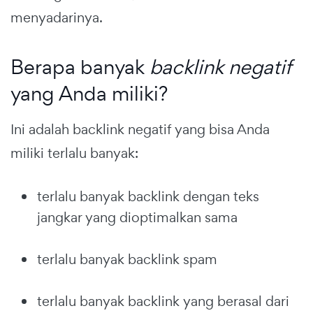
menyadarinya.
Berapa banyak
backlink negatif
yang Anda miliki?
Ini adalah backlink negatif yang bisa Anda
miliki terlalu banyak:
terlalu banyak backlink dengan teks
jangkar yang dioptimalkan sama
terlalu banyak backlink spam
terlalu banyak backlink yang berasal dari