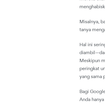
menghabiska
Misalnya, b
tanya menga
Hal ini seri
diambil—dan
Meskipun me
peringkat u
yang sama p
Bagi Google 
Anda hanya 