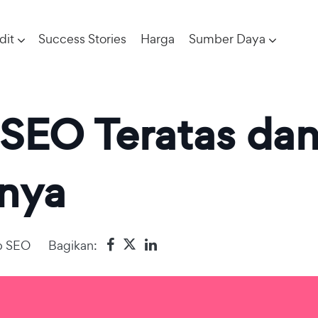
dit
Success Stories
Harga
Sumber Daya
 SEO Teratas da
nya
p SEO
Bagikan: