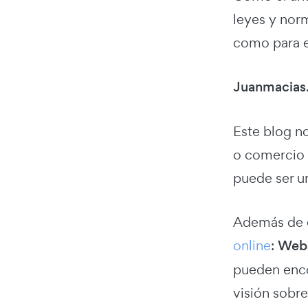
leyes y nor
como para es
Juanmacias
Este blog n
o comercio 
puede ser un
Además de e
online
:
Web
pueden enco
visión sobre