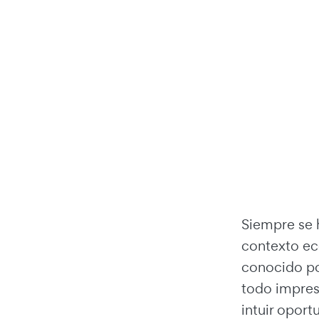
Siempre se h
contexto ec
conocido po
todo impres
intuir opor