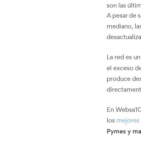
son las últi
A pesar de 
mediano, la
desactualiza
La red es u
el exceso d
produce des
directamente
En Websa100
los
mejores 
Pymes y mar