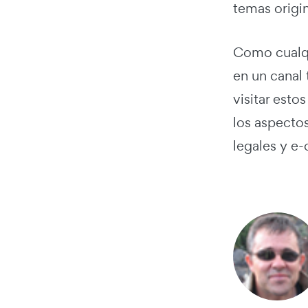
temas origin
Como cualqu
en un canal
visitar est
los aspecto
legales y e