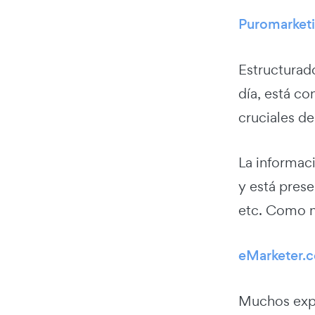
Puromarket
Estructurado
día, está co
cruciales de
La informac
y está prese
etc. Como no
eMarketer.
Muchos expe