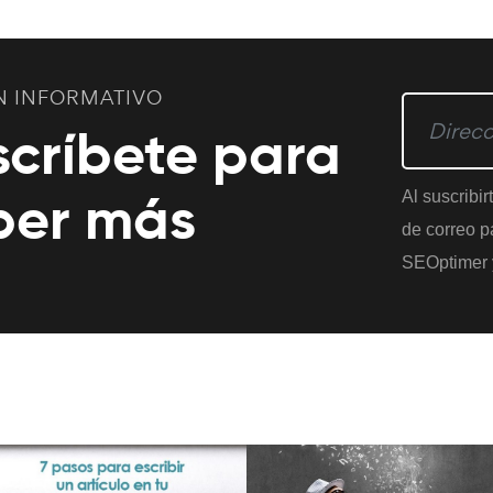
N INFORMATIVO
scríbete para
ber más
Al suscribir
de correo pa
SEOptimer 