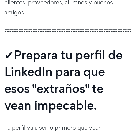
clientes, proveedores, alumnos y buenos
amigos.
☲☲☲☲☲☲☲☲☲☲☲☲☲☲☲☲☲☲☲☲☲☲☲☲☲☲☲
✔Prepara tu perfil de
LinkedIn para que
esos "extraños" te
vean impecable.
Tu perfil va a ser lo primero que vean