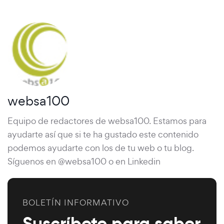
websa100
Equipo de redactores de websa100. Estamos para
ayudarte así que si te ha gustado este contenido
podemos ayudarte con los de tu web o tu blog.
Síguenos en @websa100 o en Linkedin
BOLETÍN INFORMATIVO
Suscríbete para saber