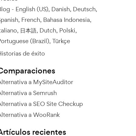
Blog -
English (US)
Danish
Deutsch
Spanish
French
Bahasa Indonesia
taliano
日本語
Dutch
Polski
ortuguese (Brazil)
Türkçe
istorias de éxito
Comparaciones
Alternativa a MySiteAuditor
Alternativa a Semrush
Alternativa a SEO Site Checkup
Alternativa a WooRank
Artículos recientes