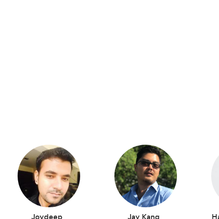
Joydeep
Jay Kang
H