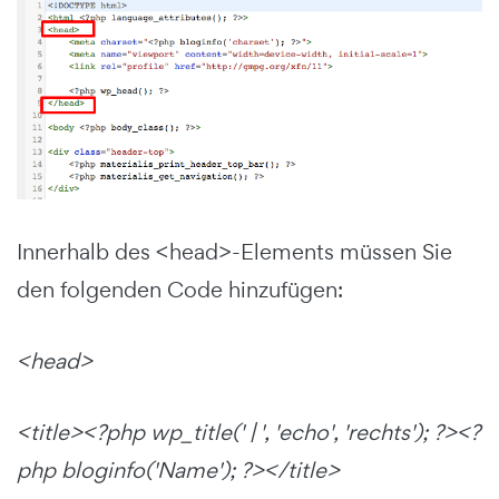
Innerhalb des <head>-Elements müssen Sie
den folgenden Code hinzufügen:
<head>
<title><?php wp_title(' | ', 'echo', 'rechts'); ?><?
php bloginfo('Name'); ?></title>