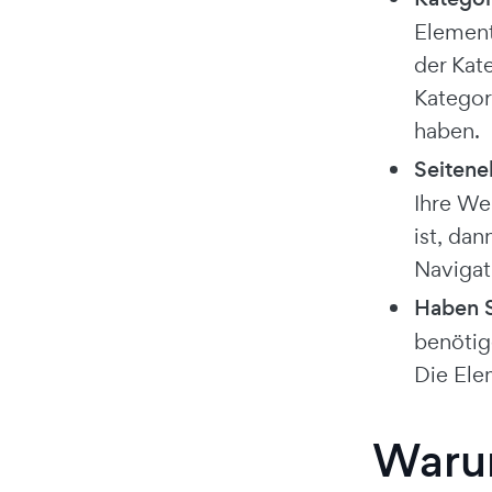
Element
der Kat
Kategori
haben.
Seitene
Ihre We
ist, dan
Navigat
Haben S
benötig
Die Ele
Warum