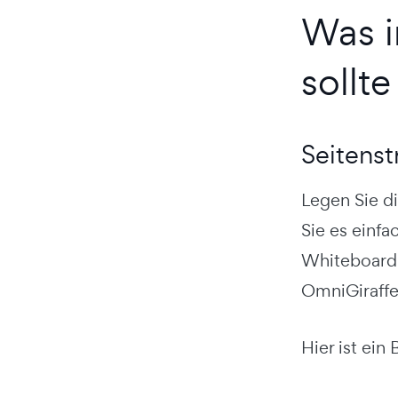
Was i
sollte
Seitenst
Legen Sie di
Sie es einfa
Whiteboard.
OmniGiraffe
Hier ist ein 