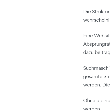
Die Struktur
wahrscheinli
Eine Website
Absprungrate
dazu beiträ
Suchmaschin
gesamte Str
werden. Die
Ohne die ri
werden.