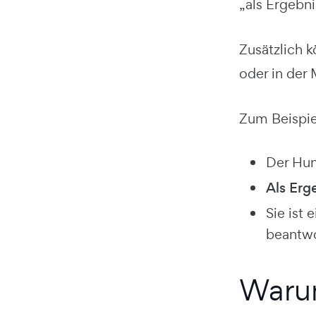
„als Ergebni
Zusätzlich 
oder in der
Zum Beispie
Der Hun
Als Erg
Sie ist
beantwo
Warum