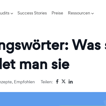
udits
Success Stories
Preise
Ressourcen
gswörter: Was s
et man sie
nzepte
,
Empfohlen
Teilen: