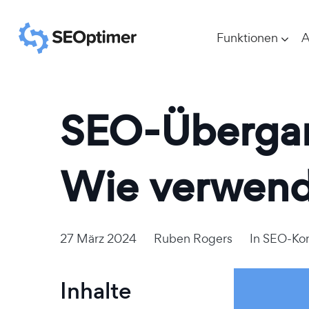
Funktionen
A
SEO-Übergan
Wie verwend
27 März 2024
Ruben Rogers
In
SEO-Ko
Inhalte