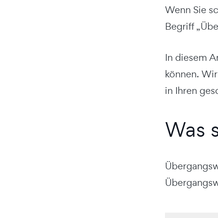
Wenn Sie sch
Begriff „Üb
In diesem Ar
können. Wir
in Ihren ge
Was s
Übergangswö
Übergangswo