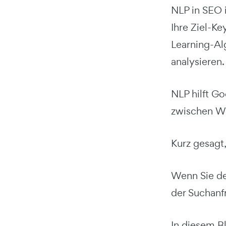
NLP in SEO 
Ihre Ziel-K
Learning-Al
analysieren.
NLP hilft G
zwischen Wö
Kurz gesagt
Wenn Sie de
der Suchanfr
In diesem B