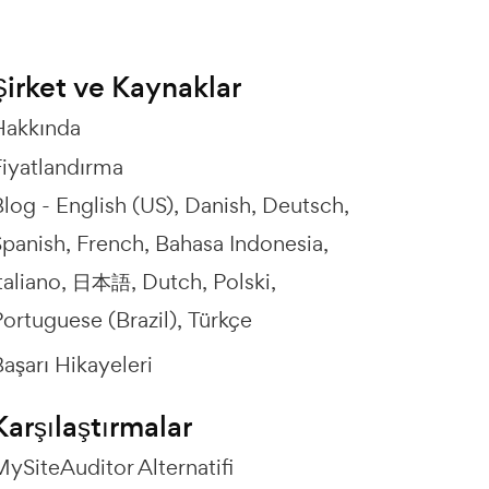
Şirket ve Kaynaklar
Hakkında
Fiyatlandırma
Blog -
English (US)
Danish
Deutsch
Spanish
French
Bahasa Indonesia
taliano
日本語
Dutch
Polski
ortuguese (Brazil)
Türkçe
aşarı Hikayeleri
Karşılaştırmalar
ySiteAuditor Alternatifi