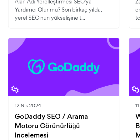
Alan Adı Yerelleştirmesi SEO'ya
Z
Yardımcı Olur mu? Son birkaç yılda,
e
yerel SEO'nun yükselişine t...
t
12 Nis 2024
1
GoDaddy SEO / Arama
W
Motoru Görünürlüğü
B
İncelemesi
M