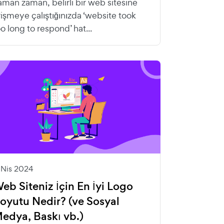
aman zaman, belirli bir web sitesine
rişmeye çalıştığınızda ‘website took
oo long to respond’ hat...
1 Nis 2024
eb Siteniz İçin En İyi Logo
oyutu Nedir? (ve Sosyal
edya, Baskı vb.)