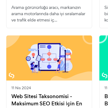
Arama görünürlüğü aracı, markanızın
S
arama motorlarında daha iyi sıralamalar
bi
ve trafik elde etmesi iç...
k
11 Nis 2024
1
Web Sitesi Taksonomisi -
B
Maksimum SEO Etkisi İçin En
B