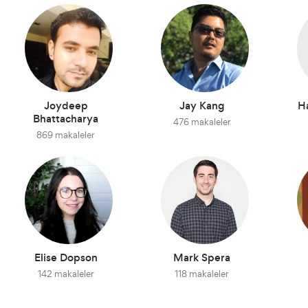
Joydeep
Jay Kang
H
Bhattacharya
476 makaleler
869 makaleler
Elise Dopson
Mark Spera
142 makaleler
118 makaleler