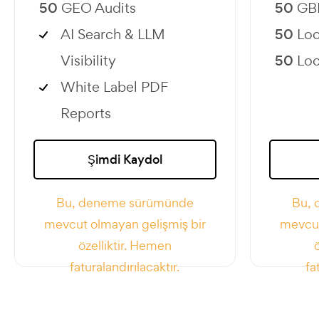
50
GEO Audits
50
GBP
AI Search & LLM
50
Loc
Visibility
50
Loc
White Label PDF
Reports
Şimdi Kaydol
Bu, deneme sürümünde
Bu,
mevcut olmayan gelişmiş bir
mevcut
özelliktir. Hemen
faturalandırılacaktır.
fa