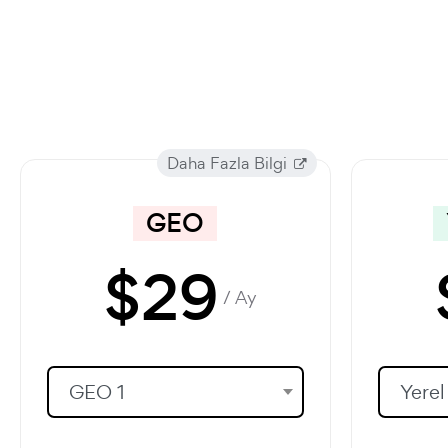
Daha Fazla Bilgi
GEO
$
29
/ Ay
GEO 1
Yerel