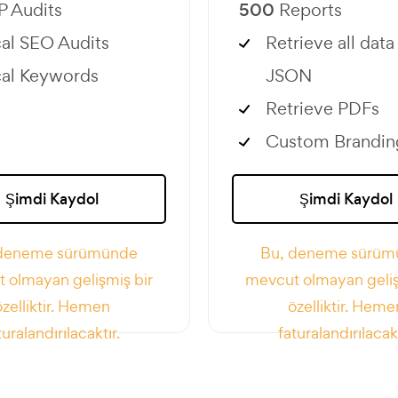
 Audits
500
Reports
al SEO Audits
Retrieve all data
al Keywords
JSON
Retrieve PDFs
Custom Brandin
Şimdi Kaydol
Şimdi Kaydol
 deneme sürümünde
Bu, deneme sürüm
 olmayan gelişmiş bir
mevcut olmayan geliş
özelliktir. Hemen
özelliktir. Heme
turalandırılacaktır.
faturalandırılacakt