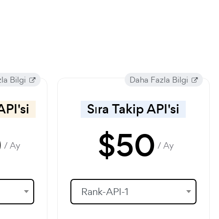
la Bilgi
Daha Fazla Bilgi
PI'si
Sıra Takip API'si
0
$
50
/ Ay
/ Ay
Rank-API-1