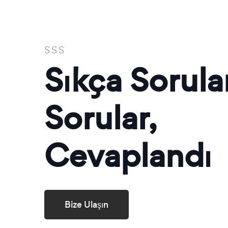
SSS
Sıkça Sorula
Sorular,
Cevaplandı
Bize Ulaşın