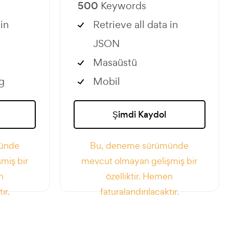
500
Keywords
 in
Retrieve all data in
JSON
Masaüstü
g
Mobil
Şimdi Kaydol
ünde
Bu, deneme sürümünde
miş bir
mevcut olmayan gelişmiş bir
n
özelliktir. Hemen
ır.
faturalandırılacaktır.