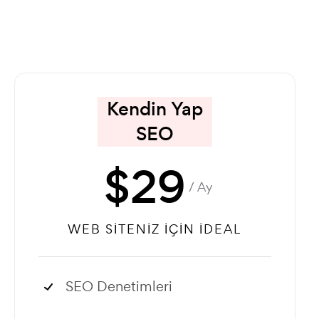
Kendin Yap
SEO
$
29
/ Ay
WEB SITENIZ İÇIN İDEAL
SEO Denetimleri