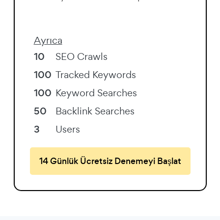
Ayrıca
10
SEO Crawls
100
Tracked Keywords
100
Keyword Searches
50
Backlink Searches
3
Users
14 Günlük Ücretsiz Denemeyi Başlat