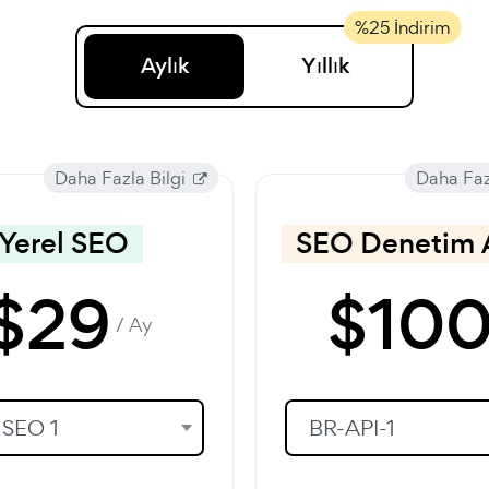
Aylık
Yıllık
Daha Fazla Bilgi
Daha Faz
Yerel SEO
SEO Denetim A
$
29
$
10
/ Ay
 SEO 1
BR-API-1