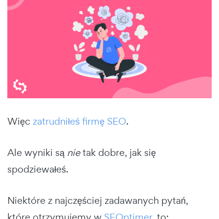
Więc
zatrudniłeś firmę SEO
.
Ale wyniki są
nie
tak dobre, jak się
spodziewałeś.
Niektóre z najczęściej zadawanych pytań,
które otrzymujemy w
SEOptimer
, to: