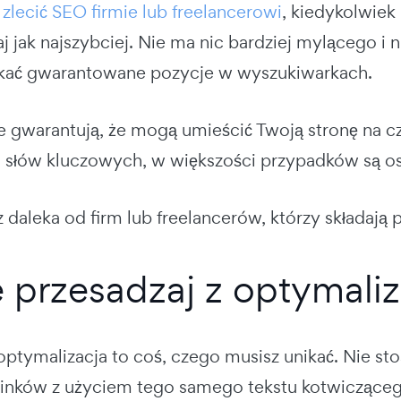
z
zlecić SEO firmie lub freelancerowi
, kiedykolwie
j jak najszybciej. Nie ma nic bardziej mylącego i
kać gwarantowane pozycje w wyszukiwarkach.
e gwarantują, że mogą umieścić Twoją stronę na 
 słów kluczowych, w większości przypadków są o
z daleka od firm lub freelancerów, którzy składają 
e przesadzaj z optymaliz
ptymalizacja to coś, czego musisz unikać. Nie st
inków z użyciem tego samego tekstu kotwiczącego