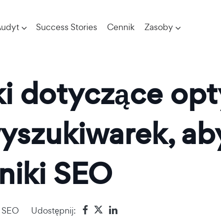
udyt
Success Stories
Cennik
Zasoby
 dotyczące opty
yszukiwarek, ab
niki SEO
a SEO
Udostępnij: