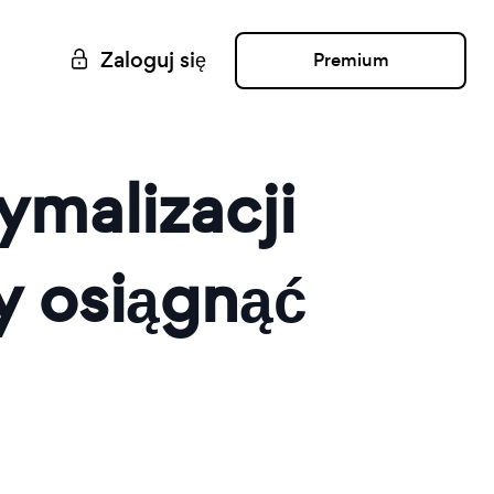
Zaloguj się
Premium
malizacji
y osiągnąć