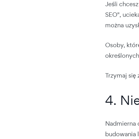
Jeśli chces
SEO", ucieka
można uzys
Osoby, któr
określonych
Trzymaj się 
4. Ni
Nadmierna o
budowania l