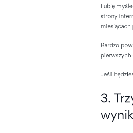
Lubię myśle
strony inte
miesiącach 
Bardzo pows
pierwszych d
Jeśli będzie
3. Tr
wyni