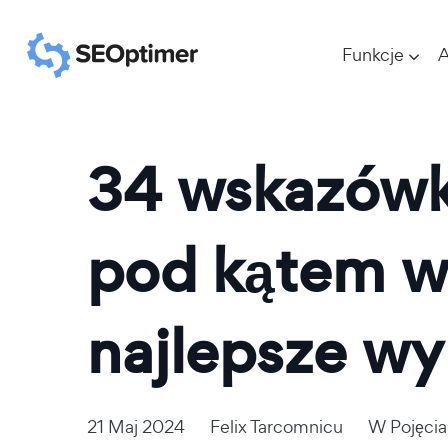
Funkcje
A
34 wskazówki
pod kątem w
najlepsze wy
21 Maj 2024
Felix Tarcomnicu
W
Pojęci