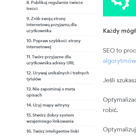
8. Publikuj regularnie świeże
treści
9. Zrób swoją stronę
internetową przyjazną dla
Każdy mógłb
użytkownika
10. Popraw szybkość strony
internetowej
SEO to proc
11. Twórz przyjazne dla
algorytmó
użytkownika adresy URL
12. Używaj unikalnych i trafnych
tytułów
Jeśli szuka
13. Nie zapominaj o meta
opisach
Optymalizac
14. Użyj mapy witryny
robić.
15. Stwórz dobry system
wzajemnego linkowania
Optymalizuj
16. Twórz inteligentne linki