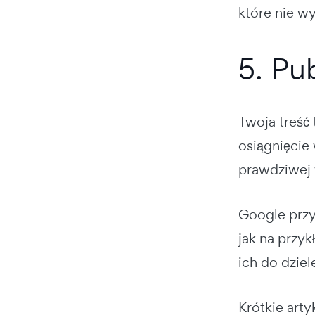
które nie wy
5. Pu
Twoja treść 
osiągnięcie
prawdziwej 
Google przy
jak na przy
ich do dzie
Krótkie art