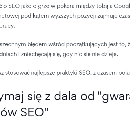
ć o SEO jako o grze w pokera między tobą a Google
rnetowej pod kątem wyższych pozycji zajmuje czas,
pracy.
zechnym błędem wśród początkujących jest to, ż
niach i zniechęcają się, gdy nic się nie dzieje.
sz stosować najlepsze praktyki SEO, z czasem poja
zymaj się z dala od "gw
ków SEO"