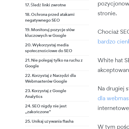
pozycjonowa
17. Śledź linki zwrotne
stronie.
18. Ochrona przed atakami
negatywnego SEO
19. Monitoruj pozycje słów
Chociaż SEO
kluczowych w Google
bardzo cien
20. Wykorzystaj media
społecznościowe do SEO
White hat S
21. Nie polegaj tylko na ruchu z
Google
akceptowan
22. Korzystaj z Narzędzi dla
Webmasterów Google
Na drugiej 
23. Korzystaj z Google
Analytics
dla webmas
24. SEO nigdy nie jest
internetowe
„zakończone”
25. Unikaj używania flasha
W tym pości