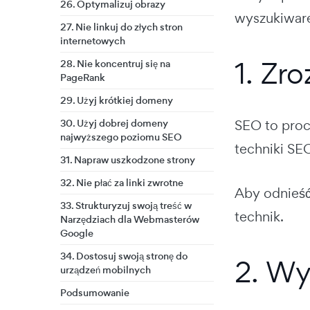
26. Optymalizuj obrazy
wyszukiware
27. Nie linkuj do złych stron
internetowych
1. Zr
28. Nie koncentruj się na
PageRank
29. Użyj krótkiej domeny
30. Użyj dobrej domeny
SEO to proc
najwyższego poziomu SEO
techniki SEO
31. Napraw uszkodzone strony
32. Nie płać za linki zwrotne
Aby odnieść 
33. Strukturyzuj swoją treść w
technik.
Narzędziach dla Webmasterów
Google
34. Dostosuj swoją stronę do
2. Wy
urządzeń mobilnych
Podsumowanie