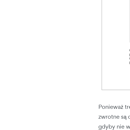
Ponieważ tre
zwrotne są 
gdyby nie wz