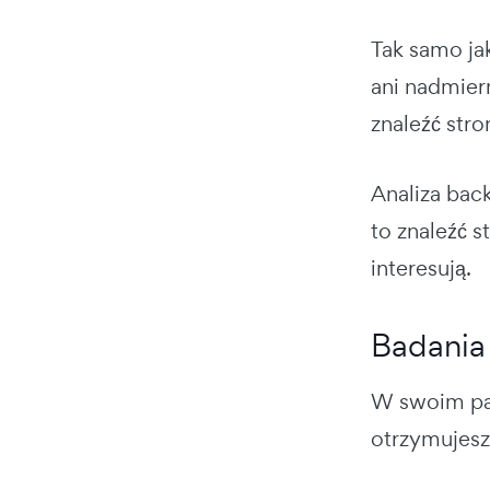
Tak samo ja
ani nadmier
znaleźć stro
Analiza bac
to znaleźć s
interesują.
Badania
W swoim pan
otrzymujesz