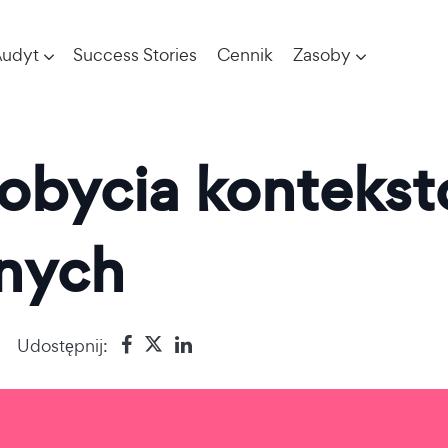
udyt
Success Stories
Cennik
Zasoby
dobycia konteks
tnych
Udostępnij: