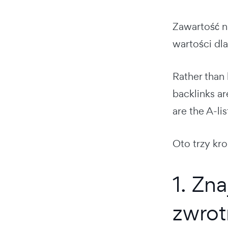
Zawartość n
wartości dla
Rather than 
backlinks ar
are the A-lis
Oto trzy kr
1. Zn
zwro