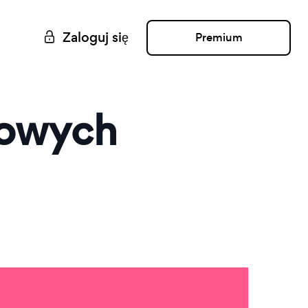
Zaloguj się
Premium
towych