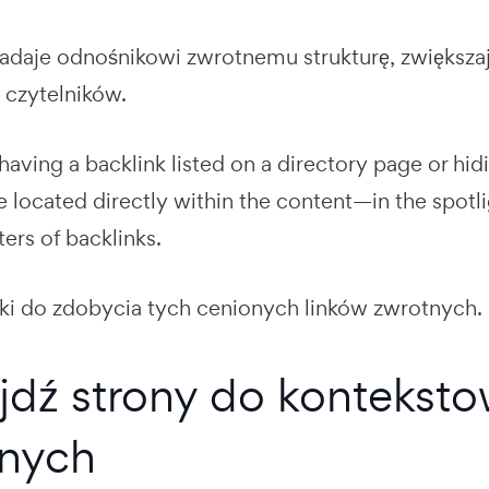
adaje odnośnikowi zwrotnemu strukturę, zwiększają
 czytelników.
having a backlink listed on a directory page or hidin
e located directly within the content—in the spotl
ters of backlinks.
oki do zdobycia tych cenionych linków zwrotnych.
ajdź strony do kontekst
tnych