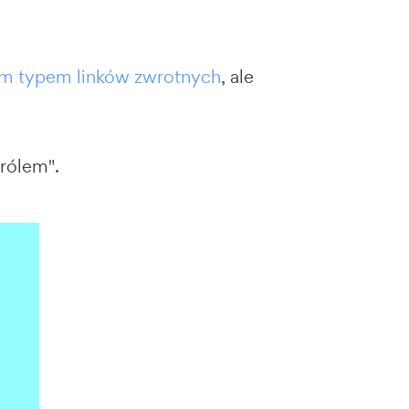
ym typem linków zwrotnych
, ale
królem".