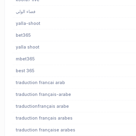
فضاء الولي
yalla-shoot
bet365
yalla shoot
mbet365
best 365
traduction francai arab
traduction français-arabe
traductionfrançais arabe
traduction français arabes
traduction française arabes