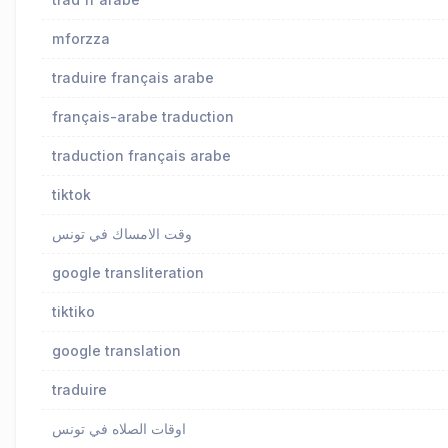
mforzza
traduire français arabe
français-arabe traduction
traduction français arabe
tiktok
وقت الامساك في تونس
google transliteration
tiktiko
google translation
traduire
اوقات الصلاه في تونس