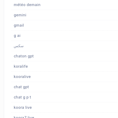
météo demain
gemini
gmail
g ai
سكس
chaton gpt
koralife
kooralive
chat gpt
chat g p t
koora live
koora7 live