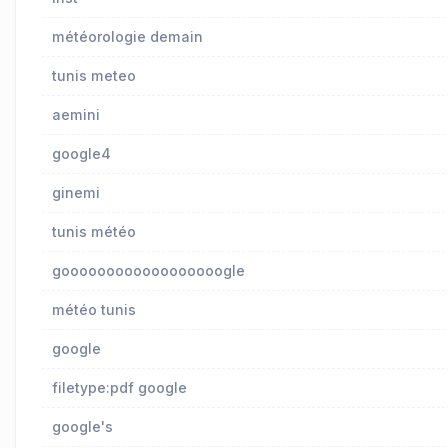
météorologie demain
tunis meteo
aemini
google4
ginemi
tunis météo
goooooooooooooooooogle
météo tunis
google
filetype:pdf google
google's