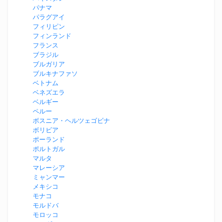
パナマ
パラグアイ
フィリピン
フィンランド
フランス
ブラジル
ブルガリア
ブルキナファソ
ベトナム
ベネズエラ
ベルギー
ペルー
ボスニア・ヘルツェゴビナ
ボリビア
ポーランド
ポルトガル
マルタ
マレーシア
ミャンマー
メキシコ
モナコ
モルドバ
モロッコ