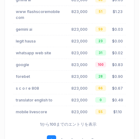
www flashscoremobile
823,000
$1.23
51
com
gemini ai
823,000
$0.03
59
legit hausa
823,000
$0.00
23
whatsapp web site
823,000
$0.02
31
google
823,000
$0.83
100
forebet
823,000
$0.90
28
s c o r e 808
823,000
$0.67
66
translator english to
823,000
$0.49
0
mobile livescore
823,000
$1.10
55
1から100までのエントリを表示