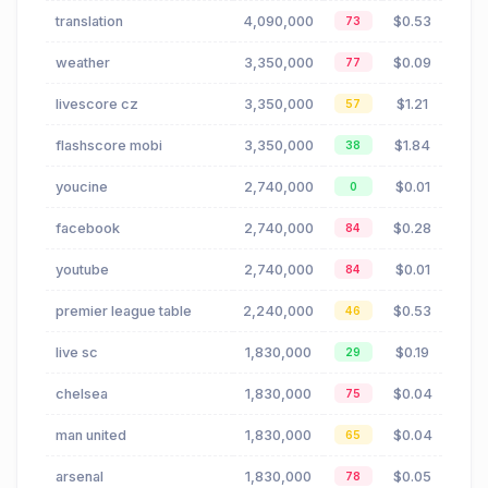
translation
4,090,000
$0.53
73
weather
3,350,000
$0.09
77
livescore cz
3,350,000
$1.21
57
flashscore mobi
3,350,000
$1.84
38
youcine
2,740,000
$0.01
0
facebook
2,740,000
$0.28
84
youtube
2,740,000
$0.01
84
premier league table
2,240,000
$0.53
46
live sc
1,830,000
$0.19
29
chelsea
1,830,000
$0.04
75
man united
1,830,000
$0.04
65
arsenal
1,830,000
$0.05
78