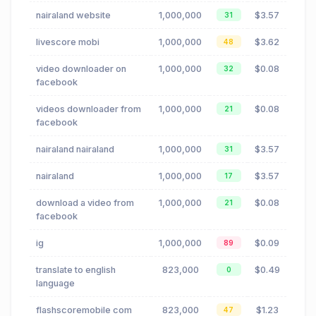
nairaland website
1,000,000
$3.57
31
livescore mobi
1,000,000
$3.62
48
video downloader on
1,000,000
$0.08
32
facebook
videos downloader from
1,000,000
$0.08
21
facebook
nairaland nairaland
1,000,000
$3.57
31
nairaland
1,000,000
$3.57
17
download a video from
1,000,000
$0.08
21
facebook
ig
1,000,000
$0.09
89
translate to english
823,000
$0.49
0
language
flashscoremobile com
823,000
$1.23
47