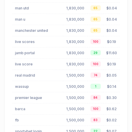
man utd
1,830,000
$0.04
65
man u
1,830,000
$0.04
65
manchester united
1,830,000
$0.04
65
live scores
1,830,000
$0.19
100
jamb portal
1,830,000
$11.60
29
live score
1,830,000
$0.19
100
real madrid
1,500,000
$0.05
74
wassup
1,500,000
$0.14
1
premier league
1,500,000
$0.30
84
barca
1,500,000
$0.62
100
fb
1,500,000
$0.02
83
sportybet login
1,500,000
$0.07
22