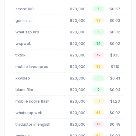
score808
823,000
$0.67
3
gemini a i
823,000
$0.03
59
what sap erp
823,000
$0.02
5
wspweb
823,000
$0.02
34
tiktok
823,000
$0.13
72
mobile livescores
823,000
$1.10
59
xxvideo
823,000
$0.41
0
blues film
823,000
$0.04
0
mobile score flash
823,000
$1.23
51
whatsapp web
823,000
$0.02
63
traductor in english
823,000
$0.49
76
gmina ai
823,000
$0.03
69