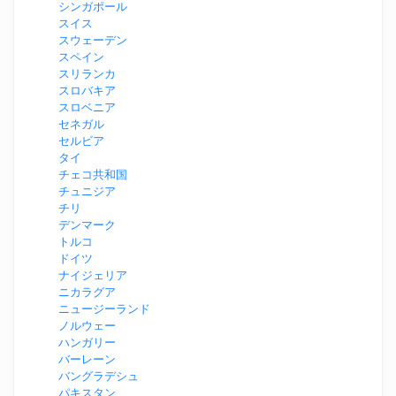
シンガポール
スイス
スウェーデン
スペイン
スリランカ
スロバキア
スロベニア
セネガル
セルビア
タイ
チェコ共和国
チュニジア
チリ
デンマーク
トルコ
ドイツ
ナイジェリア
ニカラグア
ニュージーランド
ノルウェー
ハンガリー
バーレーン
バングラデシュ
パキスタン