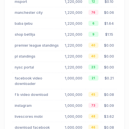
msport
1,220,000
$0.10
12
manchester city
1,220,000
$0.06
76
baba ijebu
1,220,000
$1.64
6
shop bet9ja
1,220,000
$1.15
9
premier league standings
1,220,000
$0.00
40
pl standings
1,220,000
$0.00
40
nysc portal
1,220,000
$0.00
23
facebook video
1,000,000
$0.21
21
downloader
f b video download
1,000,000
$0.08
45
instagram
1,000,000
$0.09
73
livescores mobi
1,000,000
$3.62
48
download facebook
1,000,000
$0.08
46