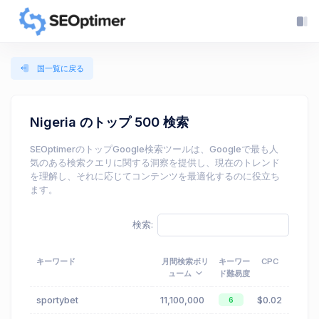
国一覧に戻る
Nigeria のトップ 500 検索
SEOptimerのトップGoogle検索ツールは、Googleで最も人
気のある検索クエリに関する洞察を提供し、現在のトレンド
を理解し、それに応じてコンテンツを最適化するのに役立ち
ます。
検索:
キーワード
月間検索ボリ
キーワー
CPC
ューム
ド難易度
sportybet
11,100,000
$0.02
6