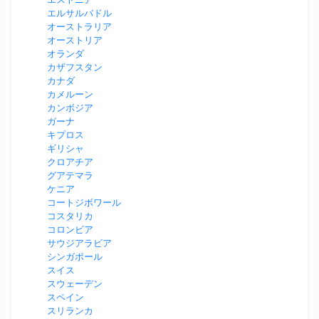
エルサルバドル
オーストラリア
オーストリア
オランダ
カザフスタン
カナダ
カメルーン
カンボジア
ガーナ
キプロス
ギリシャ
クロアチア
グアテマラ
ケニア
コートジボワール
コスタリカ
コロンビア
サウジアラビア
シンガポール
スイス
スウェーデン
スペイン
スリランカ