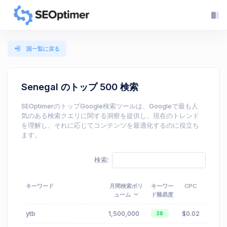
国一覧に戻る
Senegal のトップ 500 検索
SEOptimerのトップGoogle検索ツールは、Googleで最も人
気のある検索クエリに関する洞察を提供し、現在のトレンド
を理解し、それに応じてコンテンツを最適化するのに役立ち
ます。
検索:
キーワード
月間検索ボリ
キーワー
CPC
ューム
ド難易度
ytb
1,500,000
$0.02
38