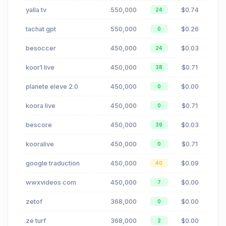
yalla tv
550,000
$0.74
24
tachat gpt
550,000
$0.26
0
besoccer
450,000
$0.03
24
koor1 live
450,000
$0.71
38
planete eleve 2.0
450,000
$0.00
0
koora live
450,000
$0.71
0
bescore
450,000
$0.03
39
kooralive
450,000
$0.71
0
google traduction
450,000
$0.09
40
wwxvideos com
450,000
$0.00
7
zetof
368,000
$0.00
0
ze turf
368,000
$0.00
2