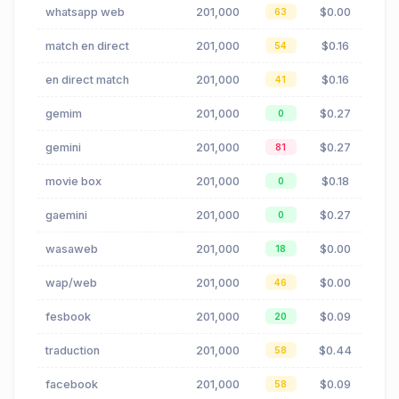
whatsapp web
201,000
$0.00
63
match en direct
201,000
$0.16
54
en direct match
201,000
$0.16
41
gemim
201,000
$0.27
0
gemini
201,000
$0.27
81
movie box
201,000
$0.18
0
gaemini
201,000
$0.27
0
wasaweb
201,000
$0.00
18
wap/web
201,000
$0.00
46
fesbook
201,000
$0.09
20
traduction
201,000
$0.44
58
facebook
201,000
$0.09
58