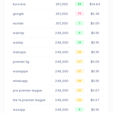
kora live
301,000
$14.64
29
google
301,000
$0.36
71
esolde
301,000
$0.00
1
watchp
246,000
$0.19
0
wadsp
246,000
$0.19
13
watsape
246,000
$0.19
64
premier lig
246,000
$0.05
47
wastappe
246,000
$0.19
67
whatsapp
246,000
$0.19
69
pre premier league
246,000
$0.07
50
the fa premier league
246,000
$0.07
50
wazapp
246,000
$0.19
0