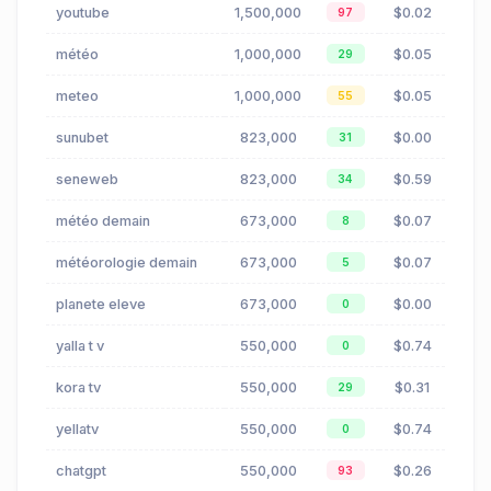
youtube
1,500,000
$0.02
97
météo
1,000,000
$0.05
29
meteo
1,000,000
$0.05
55
sunubet
823,000
$0.00
31
seneweb
823,000
$0.59
34
météo demain
673,000
$0.07
8
météorologie demain
673,000
$0.07
5
planete eleve
673,000
$0.00
0
yalla t v
550,000
$0.74
0
kora tv
550,000
$0.31
29
yellatv
550,000
$0.74
0
chatgpt
550,000
$0.26
93