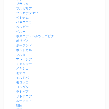
ブラジル
ブルガリア
ブルキナファソ
ベトナム
ベネズエラ
ベルギー
ペルー
ボスニア・ヘルツェゴビナ
ボリビア
ポーランド
ポルトガル
マルタ
マレーシア
ミャンマー
メキシコ
モナコ
モルドバ
モロッコ
ヨルダン
ラトビア
リトアニア
ルーマニア
韓国