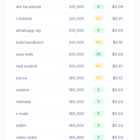
dm facebook
201,000
$0.09
8
r madrid
201,000
$0.01
63
whatsapp vip
201,000
$0.00
4
matchendirect
201,000
$0.16
60
wsp web
201,000
$0.00
38
real madrid
201,000
$0.01
63
barce
165,000
$0.12
53
vedme
165,000
$0.03
0
vidmate
165,000
$0.03
0
v mate
165,000
$0.03
0
vidtm
165,000
$0.03
0
video mate
165,000
$0.03
0