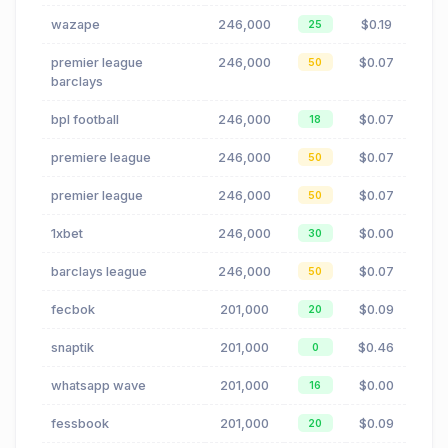
wazape
246,000
$0.19
25
premier league
246,000
$0.07
50
barclays
bpl football
246,000
$0.07
18
premiere league
246,000
$0.07
50
premier league
246,000
$0.07
50
1xbet
246,000
$0.00
30
barclays league
246,000
$0.07
50
fecbok
201,000
$0.09
20
snaptik
201,000
$0.46
0
whatsapp wave
201,000
$0.00
16
fessbook
201,000
$0.09
20