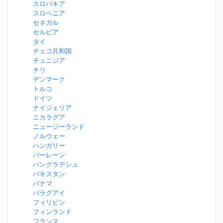
スロバキア
スロベニア
セネガル
セルビア
タイ
チェコ共和国
チュニジア
チリ
デンマーク
トルコ
ドイツ
ナイジェリア
ニカラグア
ニュージーランド
ノルウェー
ハンガリー
バーレーン
バングラデシュ
パキスタン
パナマ
パラグアイ
フィリピン
フィンランド
フランス