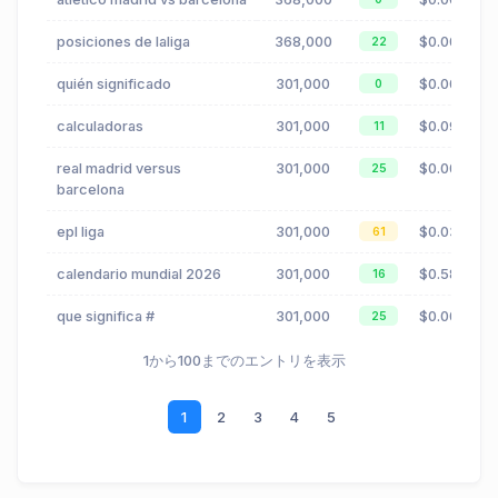
posiciones de laliga
368,000
$0.00
22
quién significado
301,000
$0.00
0
calculadoras
301,000
$0.09
11
real madrid versus
301,000
$0.00
25
barcelona
epl liga
301,000
$0.03
61
calendario mundial 2026
301,000
$0.58
16
que significa #
301,000
$0.00
25
1から100までのエントリを表示
1
2
3
4
5