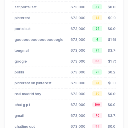
sat portal sat
673,000
$0.00
37
pinterest
673,000
$0.01
61
portal sat
673,000
$0.00
24
goooooooooooooooooogle
673,000
$1.69
4
tengmail
673,000
$3.74
23
google
673,000
$1.75
86
pokki
673,000
$0.25
20
pinterest on pinterest
673,000
$0.01
61
real madrid hoy
673,000
$0.00
40
chat g p t
673,000
$0.02
100
gmail
673,000
$3.74
70
chatting gpt
673,000
$0.02
85