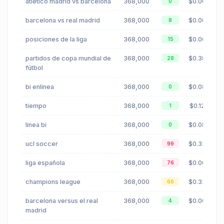
atletico madrid vs barcelona
368,000
$0.00
0
barcelona vs real madrid
368,000
$0.00
8
posiciones de la liga
368,000
$0.00
15
partidos de copa mundial de
368,000
$0.38
28
fútbol
bi enlinea
368,000
$0.08
0
tiempo
368,000
$0.12
1
linea bi
368,000
$0.08
0
ucl soccer
368,000
$0.33
99
liga española
368,000
$0.00
76
champions league
368,000
$0.33
66
barcelona versus el real
368,000
$0.00
4
madrid