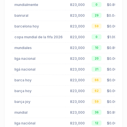
mundialmente
823,000
$0.89
0
banrural
823,000
$0.04
29
barcelona hoy
823,000
$0.00
59
copa mundial de la fifa 2026
823,000
$1.09
0
mundiales
823,000
$0.89
10
liga nacional
823,000
$0.00
20
ligá nacional
823,000
$0.00
21
barca hoy
823,000
$0.00
66
barça hoy
823,000
$0.00
62
barça joy
823,000
$0.00
59
mundial
823,000
$0.89
36
liga naciónal
823,000
$0.00
12