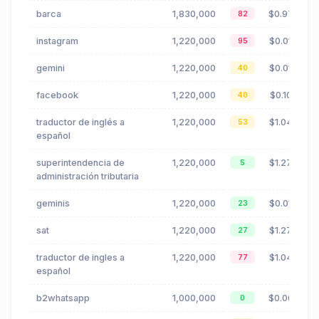
barca
1,830,000
$0.97
82
instagram
1,220,000
$0.01
95
gemini
1,220,000
$0.01
40
facebook
1,220,000
$0.10
40
traductor de inglés a
1,220,000
$1.04
53
español
superintendencia de
1,220,000
$1.27
5
administración tributaria
geminis
1,220,000
$0.01
23
sat
1,220,000
$1.27
27
traductor de ingles a
1,220,000
$1.04
77
español
b2whatsapp
1,000,000
$0.06
0