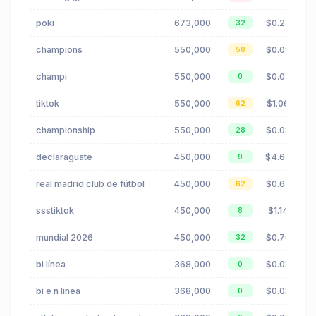
poki
673,000
$0.25
32
champions
550,000
$0.08
58
champi
550,000
$0.08
0
tiktok
550,000
$1.06
62
championship
550,000
$0.08
28
declaraguate
450,000
$4.62
9
real madrid club de fútbol
450,000
$0.67
62
ssstiktok
450,000
$1.14
8
mundial 2026
450,000
$0.76
32
bi línea
368,000
$0.08
0
bi e n linea
368,000
$0.08
0