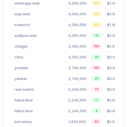
whatsapp web
4,090,000
$0.00
67
wap web
4,090,000
$0.00
42
traductor
4,090,000
$1.46
69
wattpad web
4,090,000
$0.00
18
chatgpt
3,350,000
$0.03
100
clima
3,350,000
$0.14
26
youtube
2,740,000
$0.01
100
yutuber
2,740,000
$0.01
24
real madrid
2,240,000
$0.61
72
futbol libre
2,240,000
$0.95
17
fútbol libre
2,240,000
$0.95
8
barcelona
1,830,000
$0.97
82