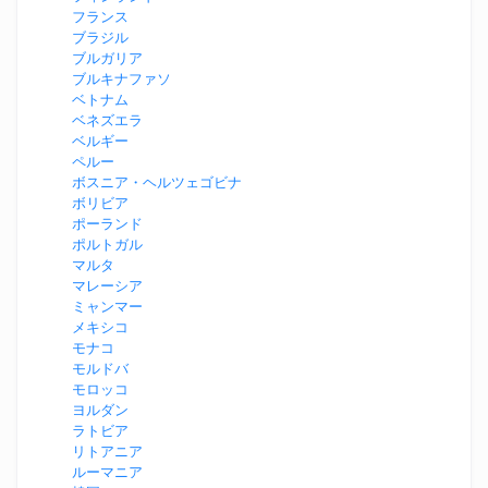
フランス
ブラジル
ブルガリア
ブルキナファソ
ベトナム
ベネズエラ
ベルギー
ペルー
ボスニア・ヘルツェゴビナ
ボリビア
ポーランド
ポルトガル
マルタ
マレーシア
ミャンマー
メキシコ
モナコ
モルドバ
モロッコ
ヨルダン
ラトビア
リトアニア
ルーマニア