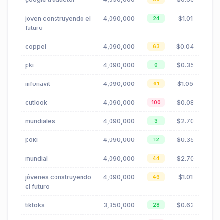
joven construyendo el
4,090,000
$1.01
24
futuro
coppel
4,090,000
$0.04
63
pki
4,090,000
$0.35
0
infonavit
4,090,000
$1.05
61
outlook
4,090,000
$0.08
100
mundiales
4,090,000
$2.70
3
poki
4,090,000
$0.35
12
mundial
4,090,000
$2.70
44
jóvenes construyendo
4,090,000
$1.01
46
el futuro
tiktoks
3,350,000
$0.63
28