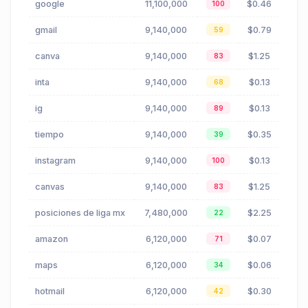
google
11,100,000
$0.46
100
gmail
9,140,000
$0.79
59
canva
9,140,000
$1.25
83
inta
9,140,000
$0.13
68
ig
9,140,000
$0.13
89
tiempo
9,140,000
$0.35
39
instagram
9,140,000
$0.13
100
canvas
9,140,000
$1.25
83
posiciones de liga mx
7,480,000
$2.25
22
amazon
6,120,000
$0.07
71
maps
6,120,000
$0.06
34
hotmail
6,120,000
$0.30
42