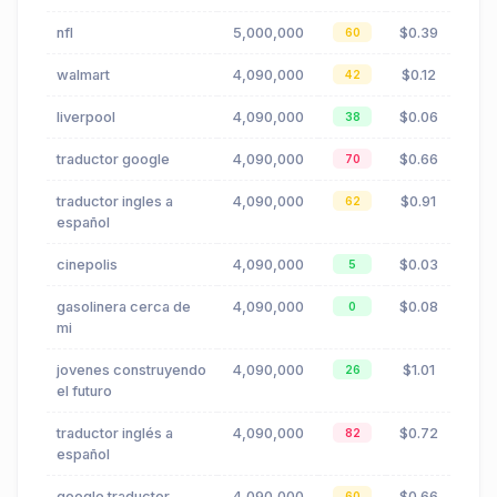
nfl
5,000,000
$0.39
60
walmart
4,090,000
$0.12
42
liverpool
4,090,000
$0.06
38
traductor google
4,090,000
$0.66
70
traductor ingles a
4,090,000
$0.91
62
español
cinepolis
4,090,000
$0.03
5
gasolinera cerca de
4,090,000
$0.08
0
mi
jovenes construyendo
4,090,000
$1.01
26
el futuro
traductor inglés a
4,090,000
$0.72
82
español
google traductor
4,090,000
$0.66
60