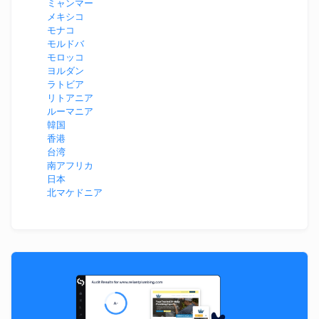
ミャンマー
メキシコ
モナコ
モルドバ
モロッコ
ヨルダン
ラトビア
リトアニア
ルーマニア
韓国
香港
台湾
南アフリカ
日本
北マケドニア