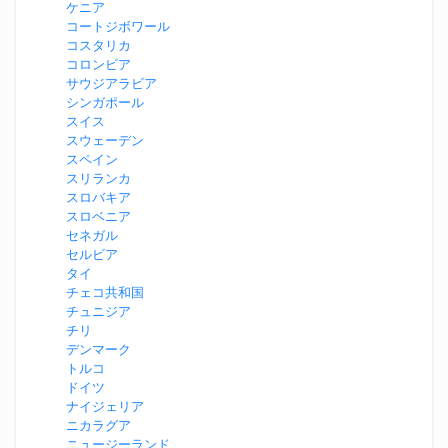
ケニア
コートジボワール
コスタリカ
コロンビア
サウジアラビア
シンガポール
スイス
スウェーデン
スペイン
スリランカ
スロバキア
スロベニア
セネガル
セルビア
タイ
チェコ共和国
チュニジア
チリ
デンマーク
トルコ
ドイツ
ナイジェリア
ニカラグア
ニュージーランド