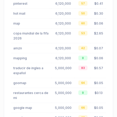
pinterest
6,120,000
$0.41
57
hot mail
6,120,000
$0.30
50
map
6,120,000
$0.06
60
copa mundial de la fifa
6,120,000
$2.65
53
2026
amzn
6,120,000
$0.07
42
mapping
6,120,000
$0.06
0
traducir de ingles a
5,000,000
$0.57
83
español
goomap
5,000,000
$0.05
64
restaurantes cerca de
5,000,000
$0.13
0
mi
google map
5,000,000
$0.05
66