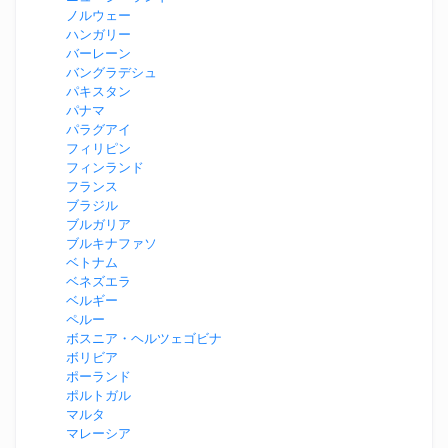
ノルウェー
ハンガリー
バーレーン
バングラデシュ
パキスタン
パナマ
パラグアイ
フィリピン
フィンランド
フランス
ブラジル
ブルガリア
ブルキナファソ
ベトナム
ベネズエラ
ベルギー
ペルー
ボスニア・ヘルツェゴビナ
ボリビア
ポーランド
ポルトガル
マルタ
マレーシア