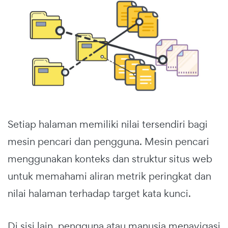
Setiap halaman memiliki nilai tersendiri bagi
mesin pencari dan pengguna. Mesin pencari
menggunakan konteks dan struktur situs web
untuk memahami aliran metrik peringkat dan
nilai halaman terhadap target kata kunci.
Di sisi lain, pengguna atau manusia menavigasi