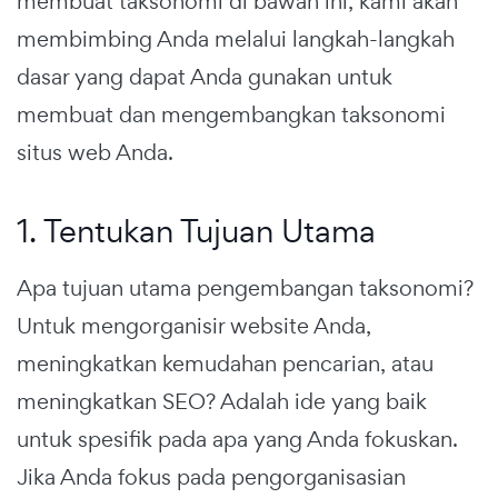
membuat taksonomi di bawah ini, kami akan
membimbing Anda melalui langkah-langkah
dasar yang dapat Anda gunakan untuk
membuat dan mengembangkan taksonomi
situs web Anda.
1. Tentukan Tujuan Utama
Apa tujuan utama pengembangan taksonomi?
Untuk mengorganisir website Anda,
meningkatkan kemudahan pencarian, atau
meningkatkan SEO? Adalah ide yang baik
untuk spesifik pada apa yang Anda fokuskan.
Jika Anda fokus pada pengorganisasian