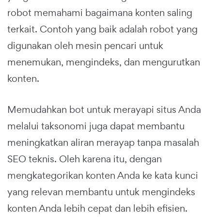
robot memahami bagaimana konten saling
terkait. Contoh yang baik adalah robot yang
digunakan oleh mesin pencari untuk
menemukan, mengindeks, dan mengurutkan
konten.
Memudahkan bot untuk merayapi situs Anda
melalui taksonomi juga dapat membantu
meningkatkan aliran merayap tanpa masalah
SEO teknis. Oleh karena itu, dengan
mengkategorikan konten Anda ke kata kunci
yang relevan membantu untuk mengindeks
konten Anda lebih cepat dan lebih efisien.