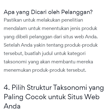
Apa yang Dicari oleh Pelanggan?
Pastikan untuk melakukan penelitian
mendalam untuk menentukan jenis produk
yang dibeli pelanggan dari situs web Anda.
Setelah Anda yakin tentang produk-produk
tersebut, buatlah judul untuk kategori
taksonomi yang akan membantu mereka
menemukan produk-produk tersebut.
4. Pilih Struktur Taksonomi yang
Paling Cocok untuk Situs Web
Anda