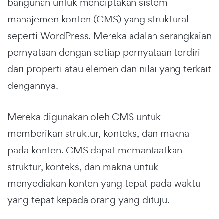
bangunan untuk menciptakan sistem
manajemen konten (CMS) yang struktural
seperti WordPress. Mereka adalah serangkaian
pernyataan dengan setiap pernyataan terdiri
dari properti atau elemen dan nilai yang terkait
dengannya.
Mereka digunakan oleh CMS untuk
memberikan struktur, konteks, dan makna
pada konten. CMS dapat memanfaatkan
struktur, konteks, dan makna untuk
menyediakan konten yang tepat pada waktu
yang tepat kepada orang yang dituju.