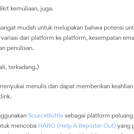
kit kemuliaan, juga.
 sangat mudah untuk melupakan bahwa potensi untu
rvariasi dari platform ke platform, kesempatan em
an penulisan.
li, terkadang.)
 menyukai menulis dan dapat memberikan keahlian u
link.
nggunakan
SourceBottle
sebagai platform peluang 
ntuk mencoba
HARO (Help A Reporter Out)
yang p