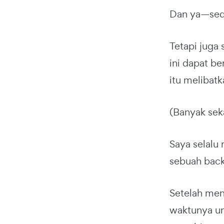
Dan ya—sedi
Tetapi juga
ini dapat be
itu melibatk
(Banyak seka
Saya selalu
sebuah back
Setelah me
waktunya u