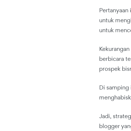
Pertanyaan 
untuk meng
untuk menc
Kekurangan w
berbicara te
prospek bisn
Di samping 
menghabiska
Jadi, strat
blogger yang