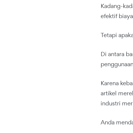
Kadang-kada
efektif biaya
Tetapi apaka
Di antara b
penggunaan
Karena keba
artikel me
industri mer
Anda mendap