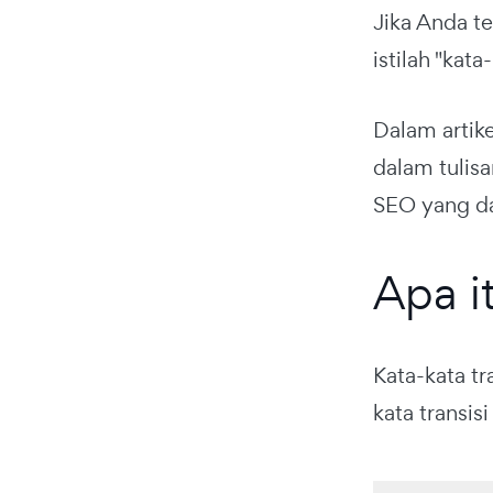
Jika Anda t
istilah "kat
Dalam artik
dalam tulis
SEO yang da
Apa i
Kata-kata t
kata transi