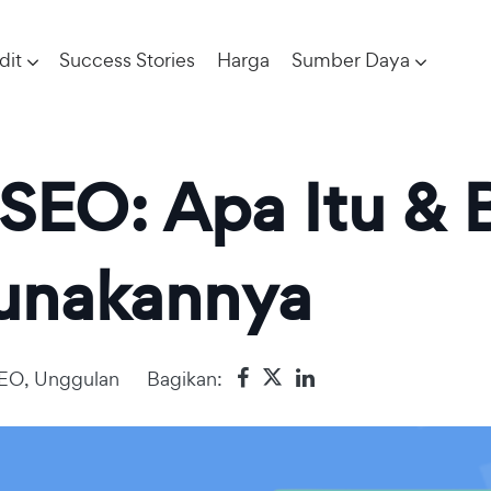
dit
Success Stories
Harga
Sumber Daya
i SEO: Apa Itu &
unakannya
SEO
,
Unggulan
Bagikan: