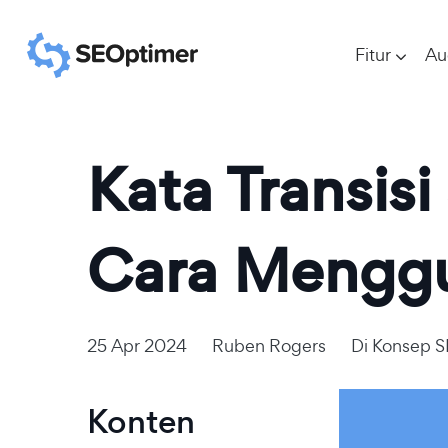
Fitur
Au
Kata Transis
Cara Mengg
25 Apr 2024
Ruben Rogers
Di
Konsep 
Konten