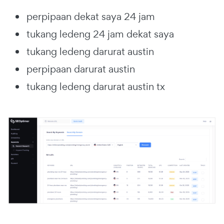
perpipaan dekat saya 24 jam
tukang ledeng 24 jam dekat saya
tukang ledeng darurat austin
perpipaan darurat austin
tukang ledeng darurat austin tx