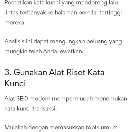
Perhatikan kata kunci yang mendorong lalu
lintas terbanyak ke halaman bernilai tertinggi
mereka.
Analisis ini dapat mengungkap peluang yang
mungkin telah Anda lewatkan.
3. Gunakan Alat Riset Kata
Kunci
Alat SEO modern mempermudah menemukan
kata kunci transaksi.
Mulailah dengan memasukkan topik umum