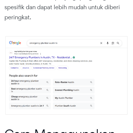
spesifik dan dapat lebih mudah untuk diberi
peringkat.