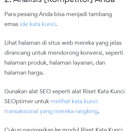
Para pesaing Anda bisa menjadi tambang
emas
ide kata kunci
.
Lihat halaman di situs web mereka yang jelas
dirancang untuk mendorong konversi, seperti
halaman produk, halaman layanan, dan
halaman harga.
Gunakan alat SEO seperti alat Riset Kata Kunci
SEOptimer untuk
melihat kata kunci
transaksional yang mereka rangking
.
Cukup navigasikan ke modul Riset Kata Kunci