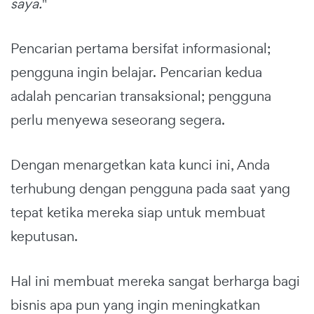
saya.
"
Pencarian pertama bersifat informasional;
pengguna ingin belajar. Pencarian kedua
adalah pencarian transaksional; pengguna
perlu menyewa seseorang segera.
Dengan menargetkan kata kunci ini, Anda
terhubung dengan pengguna pada saat yang
tepat ketika mereka siap untuk membuat
keputusan.
Hal ini membuat mereka sangat berharga bagi
bisnis apa pun yang ingin meningkatkan