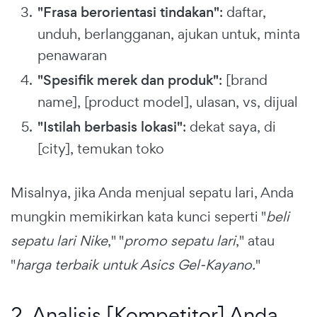
"Frasa berorientasi tindakan"
: daftar,
unduh, berlangganan, ajukan untuk, minta
penawaran
"Spesifik merek dan produk"
: [brand
name], [product model], ulasan, vs, dijual
"Istilah berbasis lokasi"
: dekat saya, di
[city], temukan toko
Misalnya, jika Anda menjual sepatu lari, Anda
mungkin memikirkan kata kunci seperti "
beli
sepatu lari Nike
," "
promo sepatu lari
," atau
"
harga terbaik untuk Asics Gel-Kayano.
"
2. Analisis [Kompetitor] Anda