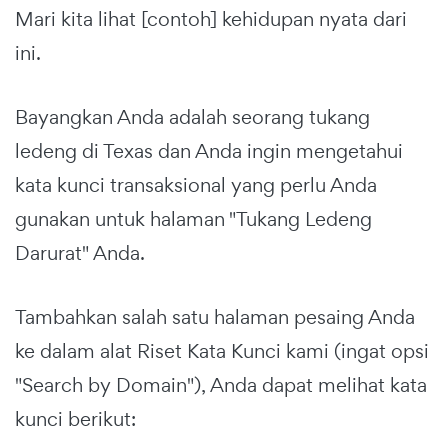
Mari kita lihat [contoh] kehidupan nyata dari
ini.
Bayangkan Anda adalah seorang tukang
ledeng di Texas dan Anda ingin mengetahui
kata kunci transaksional yang perlu Anda
gunakan untuk halaman "Tukang Ledeng
Darurat" Anda.
Tambahkan salah satu halaman pesaing Anda
ke dalam alat Riset Kata Kunci kami (ingat opsi
"Search by Domain"), Anda dapat melihat kata
kunci berikut: