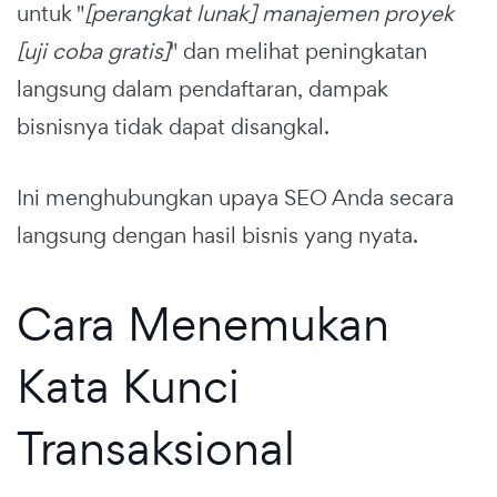
untuk "
[perangkat lunak] manajemen proyek
[uji coba gratis]
" dan melihat peningkatan
langsung dalam pendaftaran, dampak
bisnisnya tidak dapat disangkal.
Ini menghubungkan upaya SEO Anda secara
langsung dengan hasil bisnis yang nyata.
Cara Menemukan
Kata Kunci
Transaksional