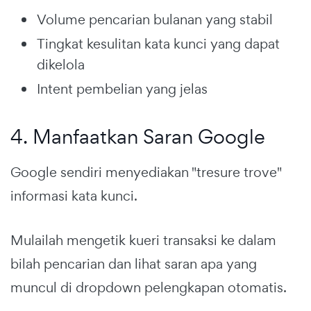
Volume pencarian bulanan yang stabil
Tingkat kesulitan kata kunci yang dapat
dikelola
Intent pembelian yang jelas
4. Manfaatkan Saran Google
Google sendiri menyediakan "tresure trove"
informasi kata kunci.
Mulailah mengetik kueri transaksi ke dalam
bilah pencarian dan lihat saran apa yang
muncul di dropdown pelengkapan otomatis.