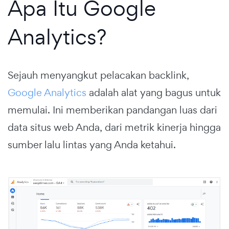
Apa Itu Google
Analytics?
Sejauh menyangkut pelacakan backlink,
Google Analytics
adalah alat yang bagus untuk
memulai. Ini memberikan pandangan luas dari
data situs web Anda, dari metrik kinerja hingga
sumber lalu lintas yang Anda ketahui.