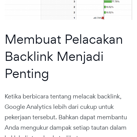
Membuat Pelacakan
Backlink Menjadi
Penting
Ketika berbicara tentang melacak backlink,
Google Analytics lebih dari cukup untuk
pekerjaan tersebut. Bahkan dapat membantu
Anda mengukur dampak setiap tautan dalam