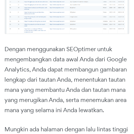
Dengan menggunakan SEOptimer untuk
mengembangkan data awal Anda dari Google
Analytics, Anda dapat membangun gambaran
lengkap dari tautan Anda, menentukan tautan
mana yang membantu Anda dan tautan mana
yang merugikan Anda, serta menemukan area
mana yang selama ini Anda lewatkan.
Mungkin ada halaman dengan lalu lintas tinggi