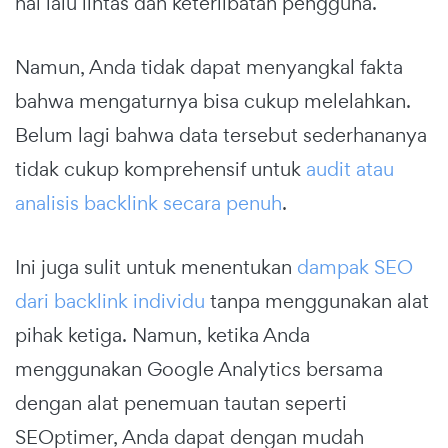
hal lalu lintas dan keterlibatan pengguna.
Namun, Anda tidak dapat menyangkal fakta
bahwa mengaturnya bisa cukup melelahkan.
Belum lagi bahwa data tersebut sederhananya
tidak cukup komprehensif untuk
audit atau
analisis backlink secara penuh
.
Ini juga sulit untuk menentukan
dampak SEO
dari backlink individu
tanpa menggunakan alat
pihak ketiga. Namun, ketika Anda
menggunakan Google Analytics bersama
dengan alat penemuan tautan seperti
SEOptimer, Anda dapat dengan mudah