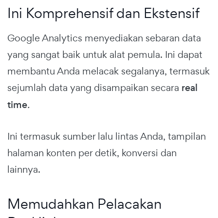
Ini Komprehensif dan Ekstensif
Google Analytics menyediakan sebaran data
yang sangat baik untuk alat pemula. Ini dapat
membantu Anda melacak segalanya, termasuk
sejumlah data yang disampaikan secara
real
time
.
Ini termasuk sumber lalu lintas Anda, tampilan
halaman konten per detik, konversi dan
lainnya.
Memudahkan Pelacakan