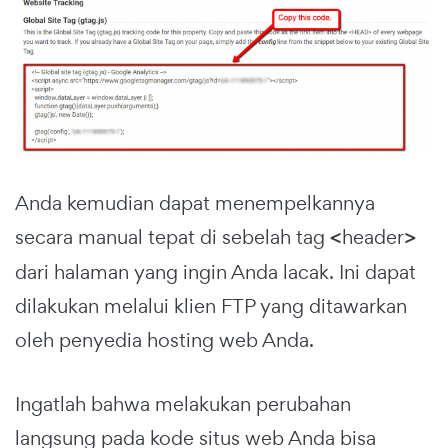
Anda kemudian dapat menempelkannya
secara manual tepat di sebelah tag
<
header
>
dari halaman yang ingin Anda lacak. Ini dapat
dilakukan melalui klien FTP yang ditawarkan
oleh penyedia hosting web Anda.
Ingatlah bahwa melakukan perubahan
langsung pada kode situs web Anda bisa