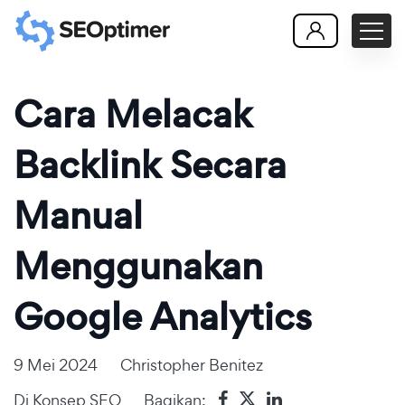
Cara Melacak
Backlink Secara
Manual
Menggunakan
Google Analytics
9 Mei 2024
Christopher Benitez
Di
Konsep SEO
Bagikan: