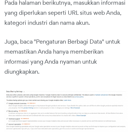
Pada halaman berikutnya, masukkan informasi
yang diperlukan seperti URL situs web Anda,
kategori industri dan nama akun.
Juga, baca "Pengaturan Berbagi Data" untuk
memastikan Anda hanya memberikan
informasi yang Anda nyaman untuk
diungkapkan.