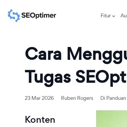
Fitur
Au
Cara Menggu
Tugas SEOpt
23 Mar 2026
Ruben Rogers
Di
Panduan
Konten