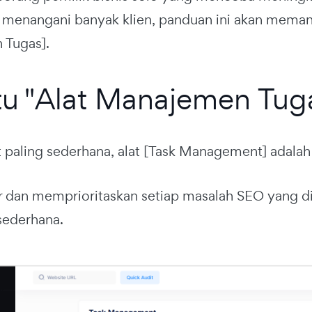
 menangani banyak klien, panduan ini akan mema
 Tugas].
tu "Alat Manajemen Tug
t paling sederhana, alat [Task Management] adala
r dan memprioritaskan setiap masalah SEO yang d
 sederhana.