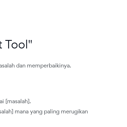
 Tool"
asalah dan memperbaikinya.
i [masalah].
salah] mana yang paling merugikan