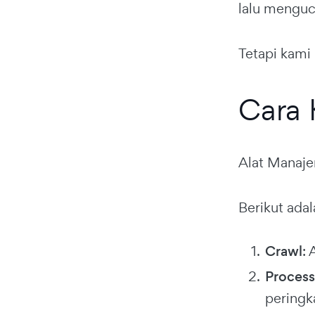
lalu mengu
Tetapi kami
Cara 
Alat Manaj
Berikut adal
Crawl
:
Process
peringk