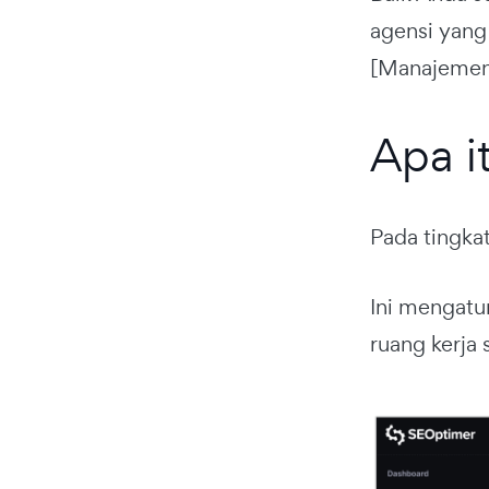
agensi yang
[Manajemen
Apa i
Pada tingka
Ini mengatu
ruang kerja