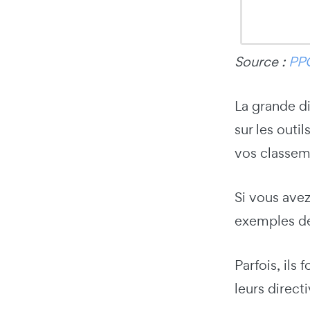
Source :
PP
La grande d
sur les out
vos classeme
Si vous ave
exemples de
Parfois, ils
leurs directi