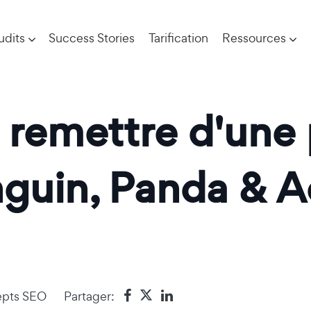
udits
Success Stories
Tarification
Ressources
remettre d'une 
guin, Panda & A
pts SEO
Partager: