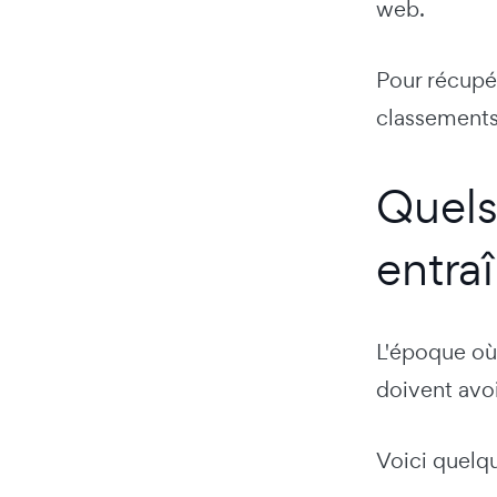
web.
Pour récupér
classements
Quels
entra
L'époque où 
doivent avoi
Voici quelqu