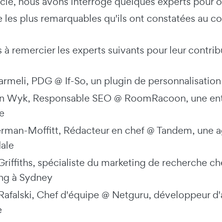
icle, nous avons interrogé quelques experts pour obt
 les plus remarquables qu'ils ont constatées au co
à remercier les experts suivants pour leur contribut
armeli, PDG @ If-So, un plugin de personnalisati
an Wyk, Responsable SEO @ RoomRacoon, une entr
re
erman-Moffitt, Rédacteur en chef @ Tandem, une 
ale
Griffiths, spécialiste du marketing de recherche 
ng à Sydney
Rafalski, Chef d'équipe @ Netguru, développeur d'
e