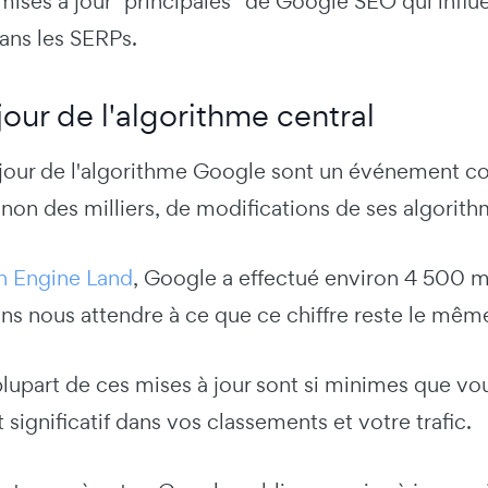
mises à jour “principales” de Google SEO qui infl
ans les SERPs.
jour de l'algorithme central
 jour de l'algorithme Google sont un événement cou
inon des milliers, de modifications de ses algori
h Engine Land
, Google a effectué environ 4 500 m
s nous attendre à ce que ce chiffre reste le mêm
a plupart de ces mises à jour sont si minimes que
ignificatif dans vos classements et votre trafic.