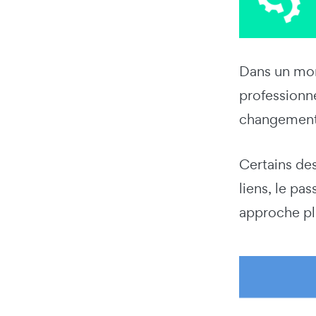
Dans un mon
professionn
changements
Certains de
liens, le p
approche plu