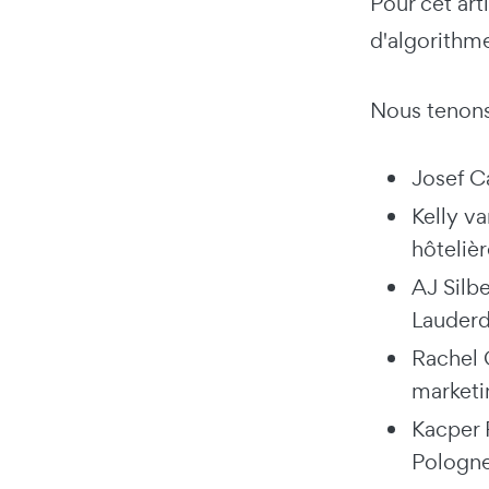
Pour cet art
d'algorithme
Nous tenons 
Josef C
Kelly v
hôteliè
AJ Silb
Lauderd
Rachel 
marketi
Kacper 
Pologn