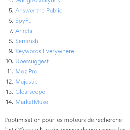
Google Analytics
Answer the Public
SpyFu
Ahrefs
Semrush
Keywords Everywhere
Ubersuggest
Moz Pro
Majestic
Clearscope
MarketMuse
L'optimisation pour les moteurs de recherche
("SEO") reste l'un des canaux de croissance les