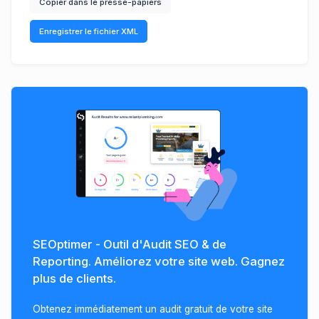
Copier dans le presse-papiers
Enregistrer le fichier XML
SEOptimer - Outil d'Audit SEO & de
Reporting. Améliorez votre site web. Gagnez
plus de clients.
Obtenez immédiatement un audit gratuit de votre site