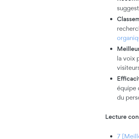
suggest
Classem
recherc
organiq
Meilleur
la voix 
visiteur
Efficac
équipe 
du pers
Lecture con
7 [Meill