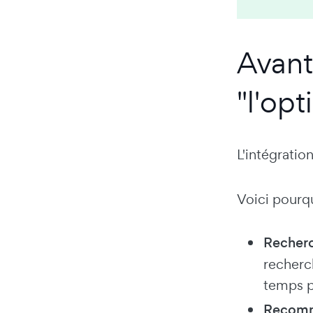
Avanta
"l'op
L'intégratio
Voici pourqu
Recherc
recherc
temps p
Recomma