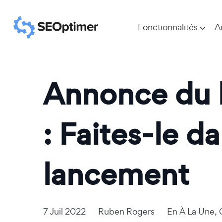
Fonctionnalités
A
Annonce du l
: Faites-le d
lancement
7 Juil 2022
Ruben Rogers
En
À La Une
,