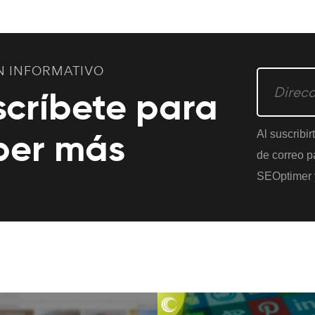
N INFORMATIVO
scríbete para
ber más
Al suscribir
de correo pa
SEOptimer 