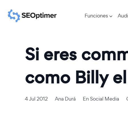
Funciones
Audi
Si eres comm
como Billy e
4 Jul 2012
Ana Durá
En
Social Media