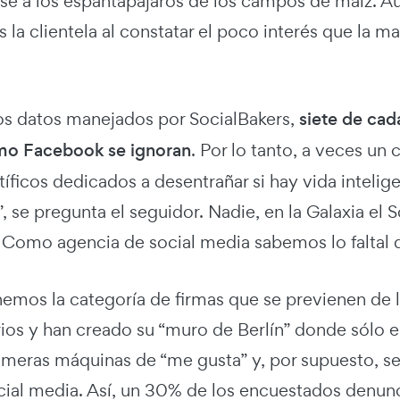
e a los espantapájaros de los campos de maíz. Au
 la clientela al constatar el poco interés que la m
los datos manejados por SocialBakers,
siete de cada
mo Facebook se ignoran
. Por lo tanto, a veces un
tíficos dedicados a desentrañar si hay vida intelig
”, se pregunta el seguidor. Nadie, en la Galaxia el 
. Como agencia de social media sabemos lo faltal q
emos la categoría de firmas que se previenen de l
ios y han creado su “muro de Berlín” donde sólo e
 meras máquinas de “me gusta” y, por supuesto, se
ocial media. Así, un 30% de los encuestados denun