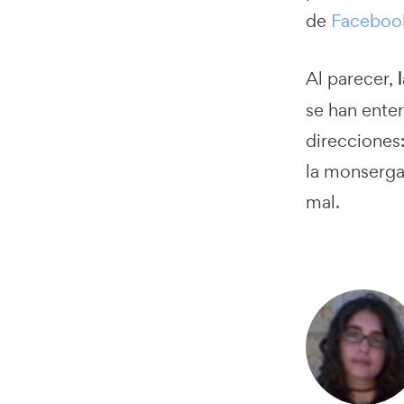
de
Faceboo
Al parecer,
l
se han ente
direcciones:
la monserga 
mal.