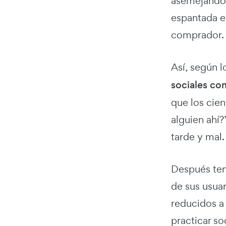
asemejándos
espantada es
comprador.
Así, según 
sociales co
que los cien
alguien ahí?
tarde y mal
Después ten
de sus usuar
reducidos a
practicar s