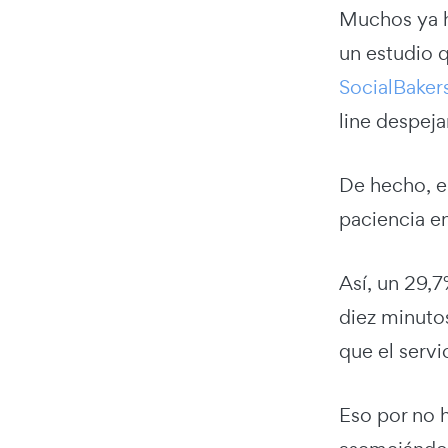
Muchos ya h
un estudio 
SocialBaker
line despej
De hecho, e
paciencia en
Así, un 29,
diez minuto
que el servi
Eso por no h