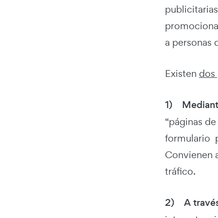
publicitaria
promocionale
a personas 
Existen
dos 
1)
Mediant
“páginas de 
formulario 
Convienen a
tráfico.
2)
A través