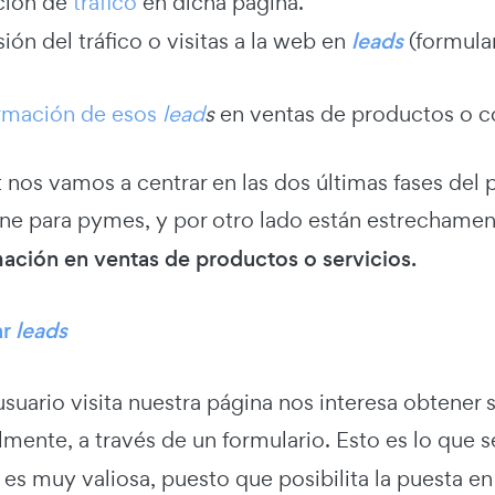
ción de
tráfico
en dicha página.
ón del tráfico o visitas a la web en
leads
(formula
rmación de esos
lead
s
en ventas de productos o co
t nos vamos a centrar en las dos últimas fases d
ine para pymes, y por otro lado están estrechamen
mación en ventas de productos o servicios.
ar
leads
suario visita nuestra página nos interesa obtener 
mente, a través de un formulario. Esto es lo qu
 es muy valiosa, puesto que posibilita la puesta 