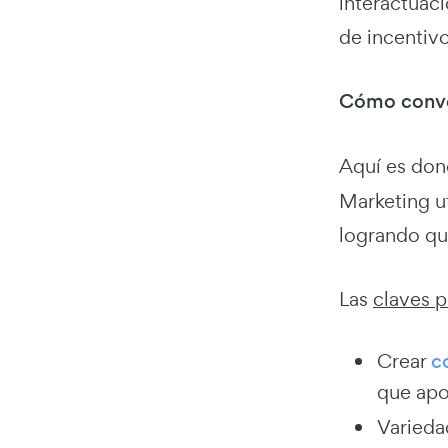
interactuaci
de incentiv
Cómo conver
Aquí es don
Marketing ut
logrando qu
Las
claves p
Crear
c
que apo
Varieda