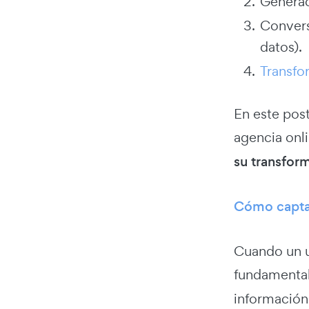
Genera
Conversi
datos).
Transfo
En este pos
agencia onl
su transfor
Cómo capt
Cuando un u
fundamental
información