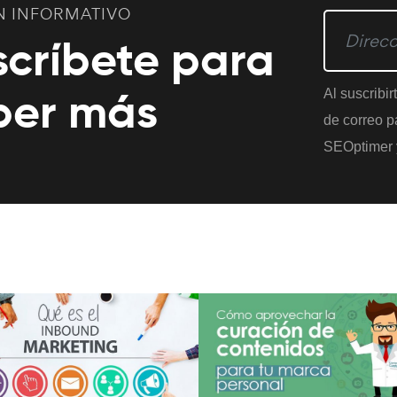
N INFORMATIVO
scríbete para
ber más
Al suscribir
de correo pa
SEOptimer 