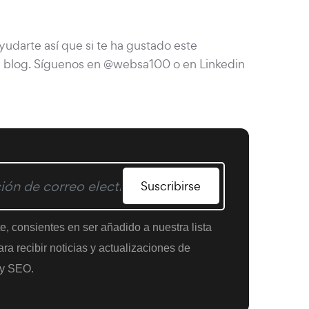
darte así que si te ha gustado este
u blog. Síguenos en @websa100 o en Linkedin
Suscribirse
te, consientes en ser añadido a nuestra lista
ra recibir noticias y actualizaciones de
y SEO.