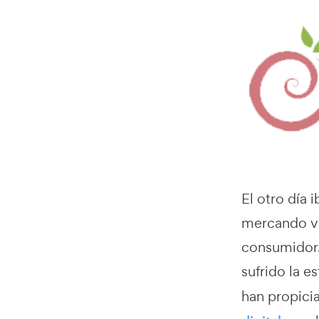
El otro día
mercando van
consumidor.
sufrido la e
han propici