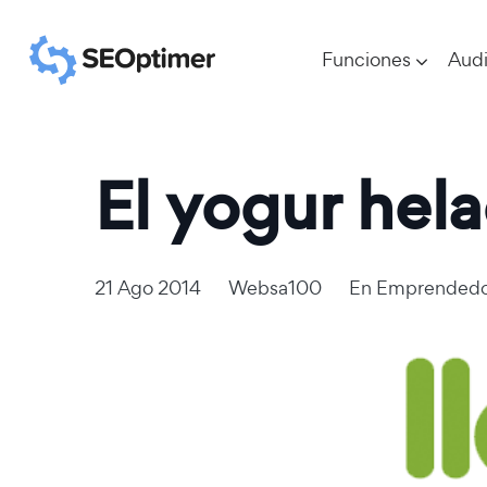
Funciones
Audi
El yogur hel
21 Ago 2014
Websa100
En
Emprendedo