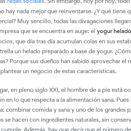
las
redes sociales
. Sin embargo, hoy por hoy, todo
no hay nada mejor que reinventarse. ¿Y qué tiene q
rcial? Muy sencillo, todas las divagaciones llega
empresa que se encuentra en auge: el
yogur helad
ocios, que día tras día acumulan colas en sus est
trella un helado preparado a base de yogur. ¿Cómo
ltas? Porque sus dueños han sabido aprovechar el 
plantear un negocio de estas características.
gar, en pleno siglo XXI, el hombre de a pie está 
 en lo que respecta a la alimentación sana. Pues 
ea: combinar comida y sana y uno de los grandes pl
 se hacen con ingredientes naturales, sin conserva
 cumple. Además, hay que decir que el número de 