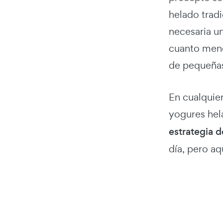
helado trad
necesaria un
cuanto meno
de pequeñas
En cualquier
yogures hel
estrategia 
día, pero a