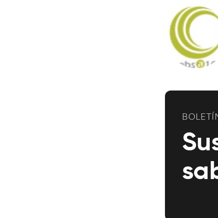
BOLETÍ
Su
sa