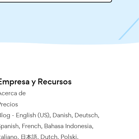
Empresa y Recursos
Acerca de
Precios
Blog -
English (US)
Danish
Deutsch
Spanish
French
Bahasa Indonesia
taliano
日本語
Dutch
Polski