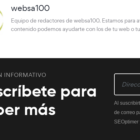
websa100
Equipo de redactores de websa100. Estamos para ayu
contenido podemos ayudarte con los de tu web o t
N INFORMATIVO
scríbete para
ber más
Al suscribir
de correo pa
SEOptimer 