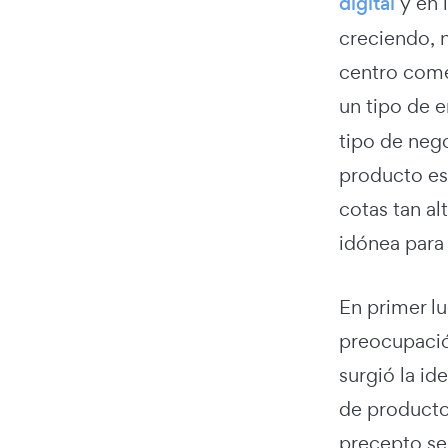
digital
y en 
creciendo, 
centro come
un tipo de 
tipo de neg
producto es
cotas tan a
idónea para 
En primer lu
preocupación
surgió la id
de productos
precepto se