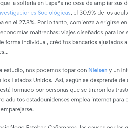
 que la soltería en España no cesa de ampliar sus
nvestigaciones Sociológicas
, el 30,9% de los adul
ba en
el 27.3%. Por lo tanto, comienza a erigirse 
r economías maltrechas: viajes diseñados para los 
 forma individual, créditos bancarios ajustados a
s...
de estudio, nos podemos topar con
Nielsen
y un in
en los Estados Unidos. Así, según se desprende de
stá formado por personas que se tiraron los trast
ro adultos estadounidenses emplea internet para e
 emparejarse.
 psicólogo Esteban Cañamares, las causas por las 