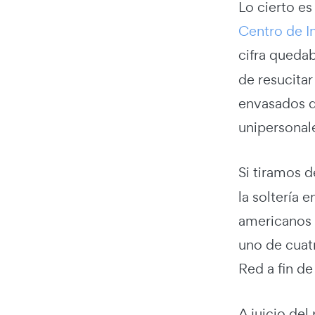
Lo cierto es
Centro de I
cifra queda
de resucita
envasados de
unipersonale
Si tiramos 
la soltería 
americanos e
uno de cuat
Red a fin de
A juicio del