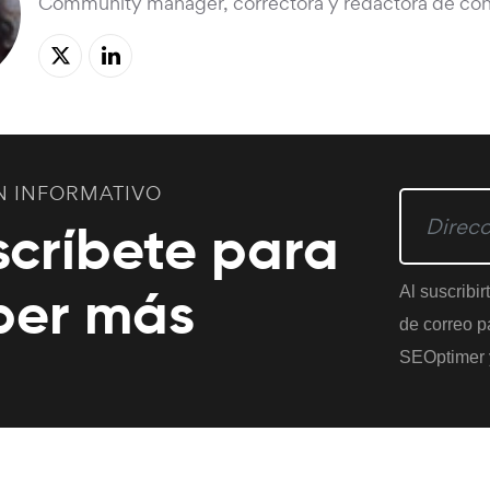
Community manager, correctora y redactora de con
N INFORMATIVO
scríbete para
ber más
Al suscribir
de correo pa
SEOptimer 