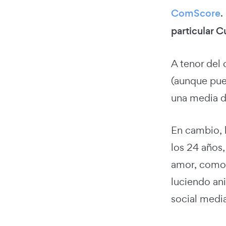
ComScore
.
particular 
A tenor del
(aunque pued
una media d
En cambio, 
los 24 años
amor, como 
luciendo an
social medi